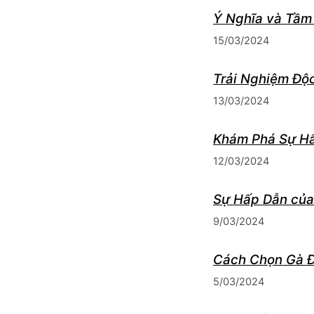
Ý Nghĩa và Tầm
15/03/2024
Trải Nghiệm Độc
13/03/2024
Khám Phá Sự Hấ
12/03/2024
Sự Hấp Dẫn của 
9/03/2024
Cách Chọn Gà Đ
5/03/2024