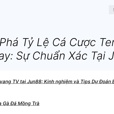
Phá Tỷ Lệ Cá Cược Te
y: Sự Chuẩn Xác Tại 
avang TV tại Jun88: Kinh nghiệm và Tips Dự Đoán
a Gà Đá Mồng Trà