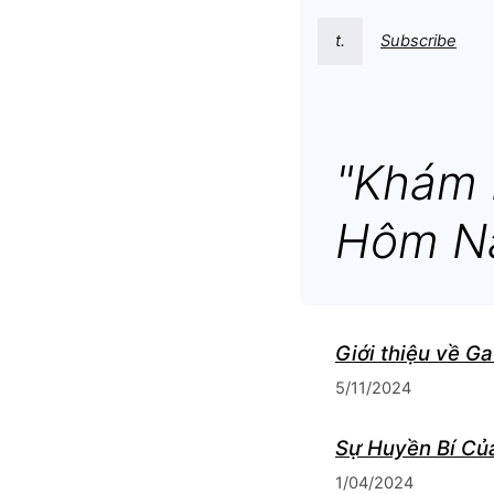
t.
Subscribe
"Khám 
Hôm Na
Giới thiệu về G
5/11/2024
Sự Huyền Bí Củ
1/04/2024