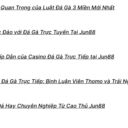
 Quan Trọng của Luật Đá Gà 3 Miền Mới Nhất
 Đáo với Đá Gà Trực Tuyến Tại Jun88
p Dẫn của Casino Đá Gà Trực Tiếp tại Jun88
Đá Gà Trực Tiếp: Bình Luận Viên Thomo và Trải 
á Hay Chuyên Nghiệp Từ Cao Thủ Jun88