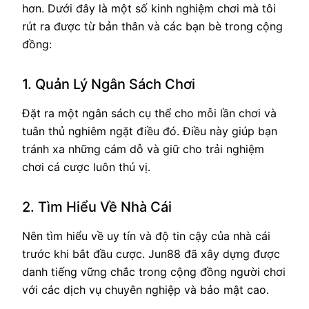
hơn. Dưới đây là một số kinh nghiệm chơi mà tôi
rút ra được từ bản thân và các bạn bè trong cộng
đồng:
1. Quản Lý Ngân Sách Chơi
Đặt ra một ngân sách cụ thể cho mỗi lần chơi và
tuân thủ nghiêm ngặt điều đó. Điều này giúp bạn
tránh xa những cám dỗ và giữ cho trải nghiệm
chơi cá cược luôn thú vị.
2. Tìm Hiểu Về Nhà Cái
Nên tìm hiểu về uy tín và độ tin cậy của nhà cái
trước khi bắt đầu cược. Jun88 đã xây dựng được
danh tiếng vững chắc trong cộng đồng người chơi
với các dịch vụ chuyên nghiệp và bảo mật cao.