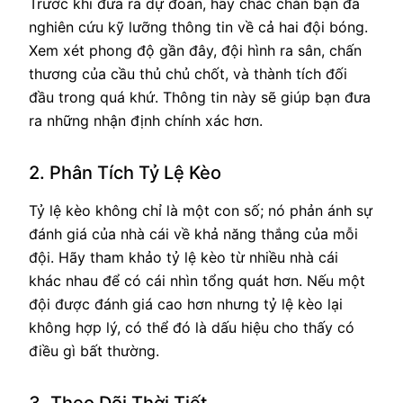
Trước khi đưa ra dự đoán, hãy chắc chắn bạn đã
nghiên cứu kỹ lưỡng thông tin về cả hai đội bóng.
Xem xét phong độ gần đây, đội hình ra sân, chấn
thương của cầu thủ chủ chốt, và thành tích đối
đầu trong quá khứ. Thông tin này sẽ giúp bạn đưa
ra những nhận định chính xác hơn.
2. Phân Tích Tỷ Lệ Kèo
Tỷ lệ kèo không chỉ là một con số; nó phản ánh sự
đánh giá của nhà cái về khả năng thắng của mỗi
đội. Hãy tham khảo tỷ lệ kèo từ nhiều nhà cái
khác nhau để có cái nhìn tổng quát hơn. Nếu một
đội được đánh giá cao hơn nhưng tỷ lệ kèo lại
không hợp lý, có thể đó là dấu hiệu cho thấy có
điều gì bất thường.