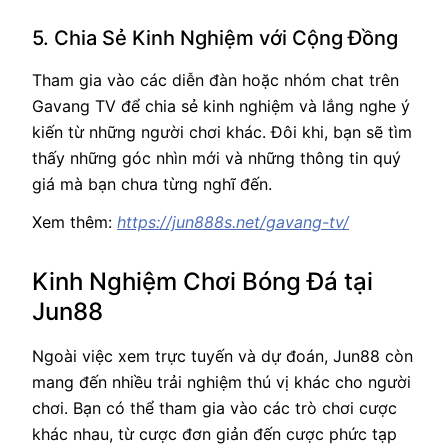
5. Chia Sẻ Kinh Nghiệm với Cộng Đồng
Tham gia vào các diễn đàn hoặc nhóm chat trên
Gavang TV để chia sẻ kinh nghiệm và lắng nghe ý
kiến từ những người chơi khác. Đôi khi, bạn sẽ tìm
thấy những góc nhìn mới và những thông tin quý
giá mà bạn chưa từng nghĩ đến.
Xem thêm:
https://jun888s.net/gavang-tv/
Kinh Nghiệm Chơi Bóng Đá tại
Jun88
Ngoài việc xem trực tuyến và dự đoán, Jun88 còn
mang đến nhiều trải nghiệm thú vị khác cho người
chơi. Bạn có thể tham gia vào các trò chơi cược
khác nhau, từ cược đơn giản đến cược phức tạp