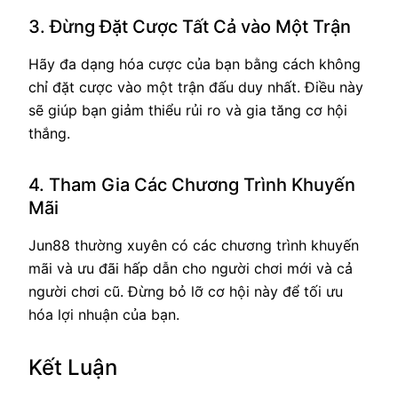
3. Đừng Đặt Cược Tất Cả vào Một Trận
Hãy đa dạng hóa cược của bạn bằng cách không
chỉ đặt cược vào một trận đấu duy nhất. Điều này
sẽ giúp bạn giảm thiểu rủi ro và gia tăng cơ hội
thắng.
4. Tham Gia Các Chương Trình Khuyến
Mãi
Jun88 thường xuyên có các chương trình khuyến
mãi và ưu đãi hấp dẫn cho người chơi mới và cả
người chơi cũ. Đừng bỏ lỡ cơ hội này để tối ưu
hóa lợi nhuận của bạn.
Kết Luận