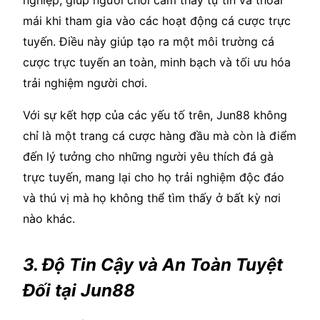
nghiệp, giúp người chơi cảm thấy tự tin và thoải
mái khi tham gia vào các hoạt động cá cược trực
tuyến. Điều này giúp tạo ra một môi trường cá
cược trực tuyến an toàn, minh bạch và tối ưu hóa
trải nghiệm người chơi.
Với sự kết hợp của các yếu tố trên, Jun88 không
chỉ là một trang cá cược hàng đầu mà còn là điểm
đến lý tưởng cho những người yêu thích đá gà
trực tuyến, mang lại cho họ trải nghiệm độc đáo
và thú vị mà họ không thể tìm thấy ở bất kỳ nơi
nào khác.
3. Độ Tin Cậy và An Toàn Tuyệt
Đối tại Jun88