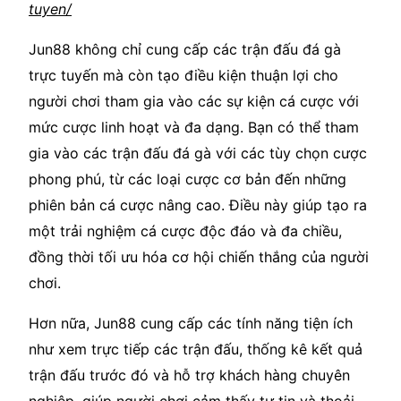
tuyen/
Jun88 không chỉ cung cấp các trận đấu đá gà
trực tuyến mà còn tạo điều kiện thuận lợi cho
người chơi tham gia vào các sự kiện cá cược với
mức cược linh hoạt và đa dạng. Bạn có thể tham
gia vào các trận đấu đá gà với các tùy chọn cược
phong phú, từ các loại cược cơ bản đến những
phiên bản cá cược nâng cao. Điều này giúp tạo ra
một trải nghiệm cá cược độc đáo và đa chiều,
đồng thời tối ưu hóa cơ hội chiến thắng của người
chơi.
Hơn nữa, Jun88 cung cấp các tính năng tiện ích
như xem trực tiếp các trận đấu, thống kê kết quả
trận đấu trước đó và hỗ trợ khách hàng chuyên