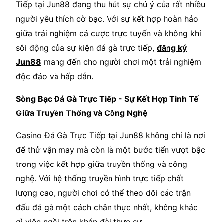
Tiếp tại Jun88 đang thu hút sự chú ý của rất nhiều
người yêu thích cờ bạc. Với sự kết hợp hoàn hảo
giữa trải nghiệm cá cược trực tuyến và không khí
sôi động của sự kiện đá gà trực tiếp,
đăng ký
Jun88
mang đến cho người chơi một trải nghiệm
độc đáo và hấp dẫn.
Sòng Bạc Đá Gà Trực Tiếp - Sự Kết Hợp Tinh Tế
Giữa Truyền Thống và Công Nghệ
Casino Đá Gà Trực Tiếp tại Jun88 không chỉ là nơi
để thử vận may mà còn là một bước tiến vượt bậc
trong việc kết hợp giữa truyền thống và công
nghệ. Với hệ thống truyền hình trực tiếp chất
lượng cao, người chơi có thể theo dõi các trận
đấu đá gà một cách chân thực nhất, không khác
gì việc ngồi trên khán đài thực sự.