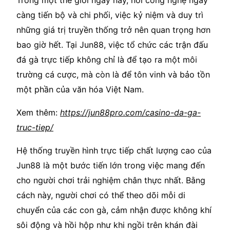
Trong một thế giới ngày nay, nơi công nghệ ngày
càng tiến bộ và chi phối, việc kỷ niệm và duy trì
những giá trị truyền thống trở nên quan trọng hơn
bao giờ hết. Tại Jun88, việc tổ chức các trận đấu
đá gà trực tiếp không chỉ là để tạo ra một môi
trường cá cược, mà còn là để tôn vinh và bảo tồn
một phần của văn hóa Việt Nam.
Xem thêm:
https://jun88pro.com/casino-da-ga-
truc-tiep/
Hệ thống truyền hình trực tiếp chất lượng cao của
Jun88 là một bước tiến lớn trong việc mang đến
cho người chơi trải nghiệm chân thực nhất. Bằng
cách này, người chơi có thể theo dõi mỗi di
chuyển của các con gà, cảm nhận được không khí
sôi động và hồi hộp như khi ngồi trên khán đài