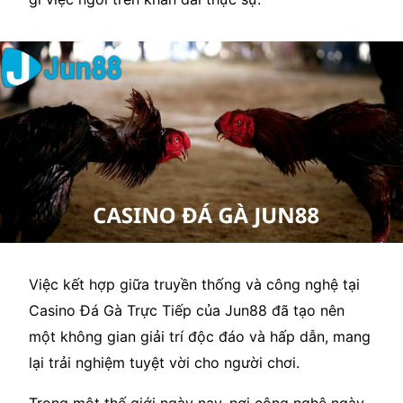
Việc kết hợp giữa truyền thống và công nghệ tại
Casino Đá Gà Trực Tiếp của Jun88 đã tạo nên
một không gian giải trí độc đáo và hấp dẫn, mang
lại trải nghiệm tuyệt vời cho người chơi.