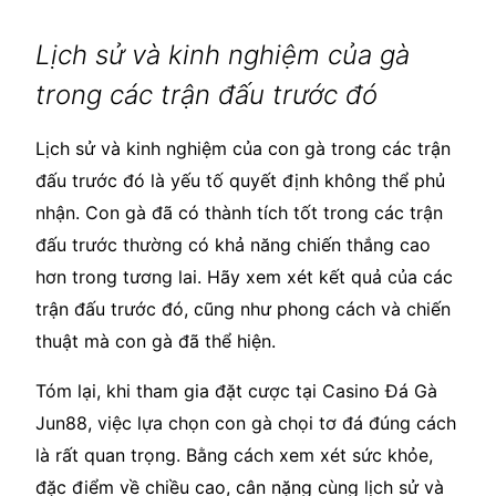
Lịch sử và kinh nghiệm của gà
trong các trận đấu trước đó
Lịch sử và kinh nghiệm của con gà trong các trận
đấu trước đó là yếu tố quyết định không thể phủ
nhận. Con gà đã có thành tích tốt trong các trận
đấu trước thường có khả năng chiến thắng cao
hơn trong tương lai. Hãy xem xét kết quả của các
trận đấu trước đó, cũng như phong cách và chiến
thuật mà con gà đã thể hiện.
Tóm lại, khi tham gia đặt cược tại Casino Đá Gà
Jun88, việc lựa chọn con gà chọi tơ đá đúng cách
là rất quan trọng. Bằng cách xem xét sức khỏe,
đặc điểm về chiều cao, cân nặng cùng lịch sử và