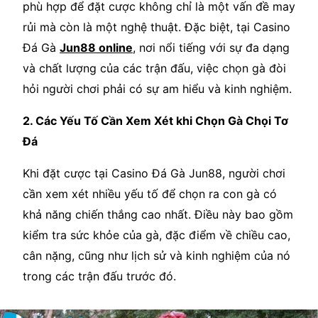
phù hợp để đặt cược không chỉ là một vấn đề may
rủi mà còn là một nghệ thuật. Đặc biệt, tại Casino
Đá Gà
Jun88 online
, nơi nổi tiếng với sự đa dạng
và chất lượng của các trận đấu, việc chọn gà đòi
hỏi người chơi phải có sự am hiểu và kinh nghiệm.
2. Các Yếu Tố Cần Xem Xét khi Chọn Gà Chọi Tơ
Đá
Khi đặt cược tại Casino Đá Gà Jun88, người chơi
cần xem xét nhiều yếu tố để chọn ra con gà có
khả năng chiến thắng cao nhất. Điều này bao gồm
kiểm tra sức khỏe của gà, đặc điểm về chiều cao,
cân nặng, cũng như lịch sử và kinh nghiệm của nó
trong các trận đấu trước đó.