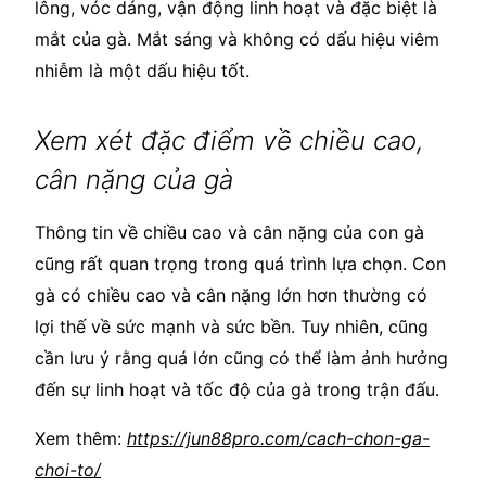
lông, vóc dáng, vận động linh hoạt và đặc biệt là
mắt của gà. Mắt sáng và không có dấu hiệu viêm
nhiễm là một dấu hiệu tốt.
Xem xét đặc điểm về chiều cao,
cân nặng của gà
Thông tin về chiều cao và cân nặng của con gà
cũng rất quan trọng trong quá trình lựa chọn. Con
gà có chiều cao và cân nặng lớn hơn thường có
lợi thế về sức mạnh và sức bền. Tuy nhiên, cũng
cần lưu ý rằng quá lớn cũng có thể làm ảnh hưởng
đến sự linh hoạt và tốc độ của gà trong trận đấu.
Xem thêm:
https://jun88pro.com/cach-chon-ga-
choi-to/