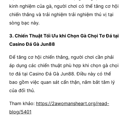
kinh nghiệm của gà, người chơi có thể tăng cơ hội
chiến thắng và trải nghiệm trải nghiệm thú vị tại
sòng bạc này.
3. Chiến Thuật Tối Ưu khi Chọn Gà Chọi Tơ Đá tại
Casino Đá Gà Jun88
Để tăng cơ hội chiến thắng, người chơi cần phải
áp dụng các chiến thuật phù hợp khi chọn gà chọi
tơ đá tại Casino Đá Gà Jun88. Điều này có thể
bao gồm việc quan sát cẩn thận, nắm bắt tâm lý
của đối thủ.
Tham khảo:
https://2awomansheart.org/read-
blog/5401