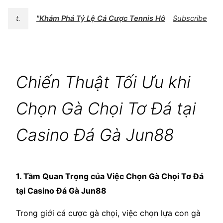
t.
"Khám Phá Tỷ Lệ Cá Cược Tennis Hôm Nay: Sự Chuẩn
Subscribe
Chiến Thuật Tối Ưu khi
Chọn Gà Chọi Tơ Đá tại
Casino Đá Gà Jun88
1. Tầm Quan Trọng của Việc Chọn Gà Chọi Tơ Đá
tại Casino Đá Gà Jun88
Trong giới cá cược gà chọi, việc chọn lựa con gà