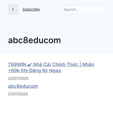
t.
Subscribe
abc8educom
789WIN ✔️ Nhà Cái Chính Thức | Nhận
+89k Khi Đăng Ký Ngay
22/07/2025
abc8educom
21/07/2025