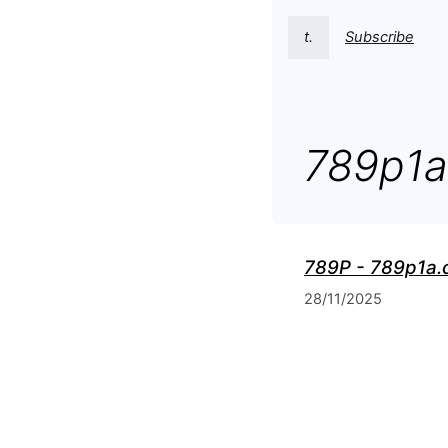
t.
Subscribe
789p1
789P - 789p1a.c
28/11/2025