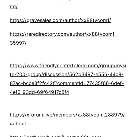
m1/
https://gravesales.com/author/xx88tvcom1/
https://raredirectory.com/author/xx88tvcom1-
35997/
https://www.friendlycentertoledo.com/group/mysi
te-200-group/discussion/562b3497-e556-44c8-
87ac-bcce3f2fc42f?commentId=77435f66-6def-
4ef6-93dd-69f64917c8f4
https://xforum.live/members/xx88tvcom.288979/
#about