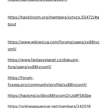
https://hacktivizm.org/members/xxtvco.55472/#a
bout
https://www.wikiwicca.com/forums/users/xx88tvc
om1/
https://www.fantasyplanet.cz/diskuzni-
fora/users/xx88tvcom1/
https://forum-
foxess.pro/community/profile/xx88tvcom1/
https://hackmd.io/@xx88tvcom2/rJs9F58Sbe
https://onlinesequencer.net/members/242519