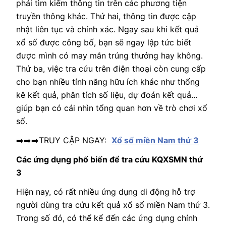
phải tìm kiếm thông tin trên các phương tiện
truyền thông khác. Thứ hai, thông tin được cập
nhật liên tục và chính xác. Ngay sau khi kết quả
xổ số được công bố, bạn sẽ ngay lập tức biết
được mình có may mắn trúng thưởng hay không.
Thứ ba, việc tra cứu trên điện thoại còn cung cấp
cho bạn nhiều tính năng hữu ích khác như thống
kê kết quả, phân tích số liệu, dự đoán kết quả...
giúp bạn có cái nhìn tổng quan hơn về trò chơi xổ
số.
➡️➡️➡️TRUY CẬP NGAY:
Xổ số miền Nam thứ 3
Các ứng dụng phổ biến để tra cứu KQXSMN thứ
3
Hiện nay, có rất nhiều ứng dụng di động hỗ trợ
người dùng tra cứu kết quả xổ số miền Nam thứ 3.
Trong số đó, có thể kể đến các ứng dụng chính