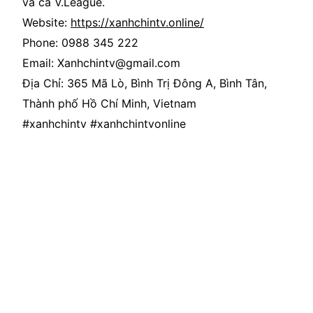
và cả V.League.
Website:
https://xanhchintv.online/
Phone: 0988 345 222
Email: Xanhchintv@gmail.com
Địa Chỉ: 365 Mã Lò, Bình Trị Đông A, Bình Tân,
Thành phố Hồ Chí Minh, Vietnam
#xanhchintv #xanhchintvonline