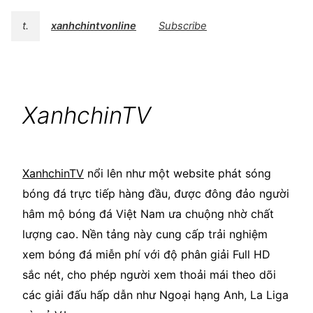
t.
xanhchintvonline
Subscribe
XanhchinTV
XanhchinTV
nổi lên như một website phát sóng
bóng đá trực tiếp hàng đầu, được đông đảo người
hâm mộ bóng đá Việt Nam ưa chuộng nhờ chất
lượng cao. Nền tảng này cung cấp trải nghiệm
xem bóng đá miễn phí với độ phân giải Full HD
sắc nét, cho phép người xem thoải mái theo dõi
các giải đấu hấp dẫn như Ngoại hạng Anh, La Liga