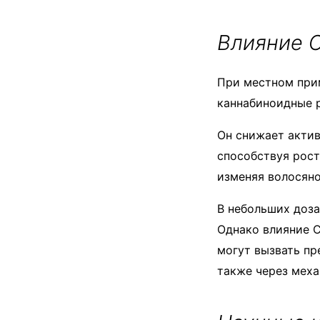
Влияние C
При местном прим
каннабиноидные р
Он снижает актив
способствуя рост
изменяя волосяно
В небольших доза
Однако влияние C
могут вызвать пр
также через меха