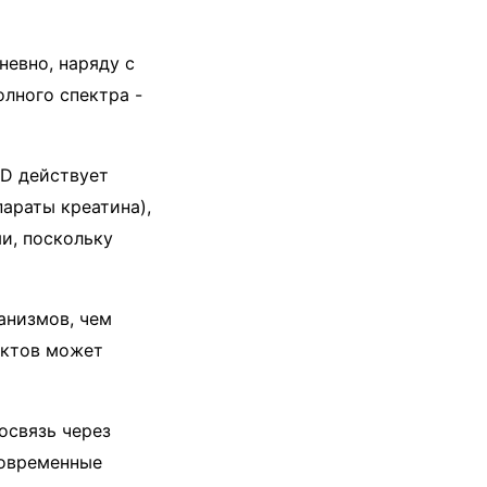
невно, наряду с
лного спектра -
BD действует
араты креатина),
и, поскольку
анизмов, чем
уктов может
освязь через
Современные