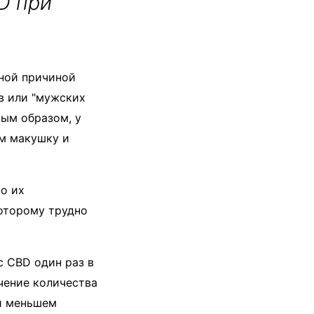
D при
нной причиной
в или "мужских
ным образом, у
ом макушку и
о их
которому трудно
с CBD один раз в
чение количества
ри меньшем