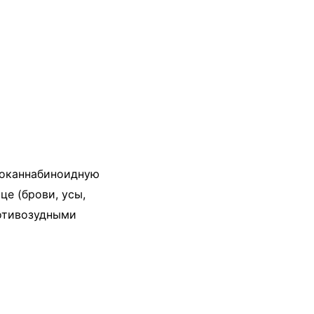
доканнабиноидную
це (брови, усы,
ротивозудными