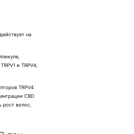
действует на
лликуле,
 TRPV1 и TRPV4,
епторов TRPV4.
нцентрации CBD
 рост волос,