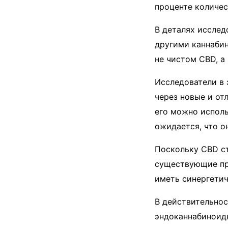
проценте количес
В деталях исслед
другими каннабин
не чистом CBD, а
Исследователи в 
через новые и от
его можно исполь
ожидается, что о
Поскольку CBD с
существующие пре
иметь синергетич
В действительнос
эндоканнабиноид