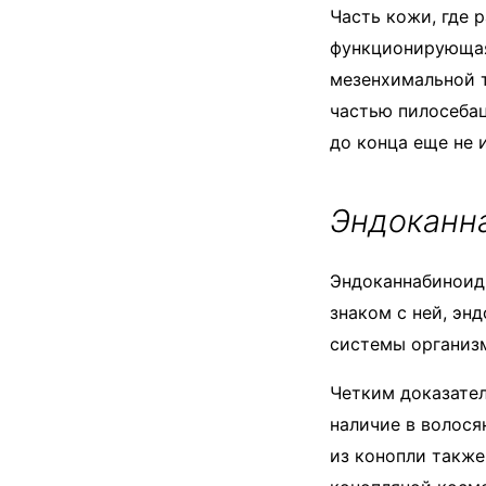
Часть кожи, где 
функционирующая
мезенхимальной т
частью пилосебац
до конца еще не 
Эндоканна
Эндоканнабиноидн
знаком с ней, эн
системы организм
Четким доказате
наличие в волося
из конопли также