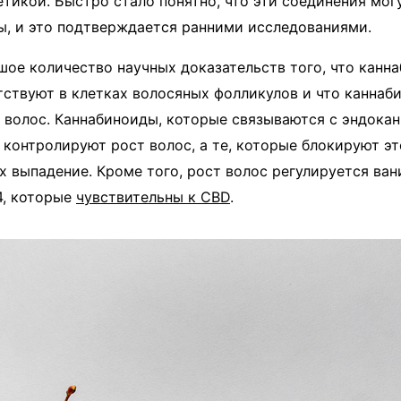
тикой. Быстро стало понятно, что эти соединения мог
ы, и это подтверждается ранними исследованиями.
ое количество научных доказательств того, что канн
ствуют в клетках волосяных фолликулов и что каннаб
 волос. Каннабиноиды, которые связываются с эндок
 контролируют рост волос, а те, которые блокируют эт
 выпадение. Кроме того, рост волос регулируется ва
4, которые
чувствительны к CBD
.