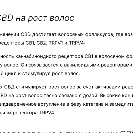
BD на рост волос
енении CBD достигает волосяных фолликулов, где воз
ецепторы CB1, CB2, TRPV1 и TRPV4:
ность каннабиноидного рецептора CB1 в волосяном фо
у волос. Он связывается с ванилоидными рецепторами
й цикл и стимулируя рост волос.
х СБД стимулирует рост волос за счет активации рец
BD на рост волос тесно связано с дозой. Высокие ко
еждевременное вступление в фазу катагена и замедлить
низм рецептора TRPV4.