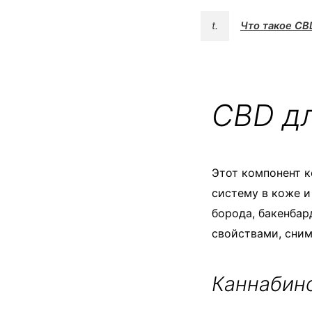
t.
Что такое CB
CBD дл
Этот компонент к
систему в коже и
борода, бакенбар
свойствами, сним
Каннабино