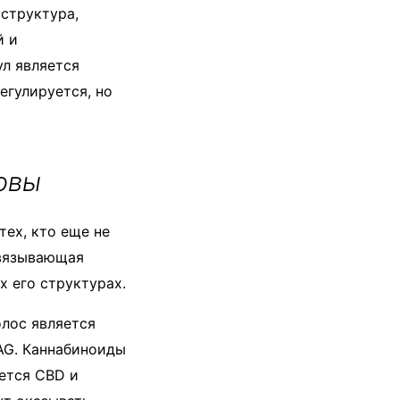
 структура,
й и
л является
егулируется, но
овы
тех, кто еще не
связывающая
 его структурах.
лос является
AG. Каннабиноиды
уется CBD и