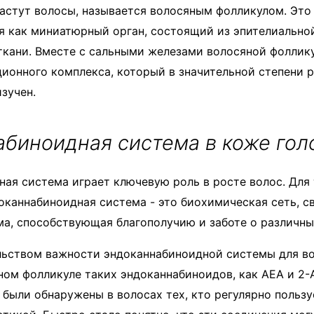
растут волосы, называется волосяным фолликулом. Это
 как миниатюрный орган, состоящий из эпителиально
кани. Вместе с сальными железами волосяной фоллику
ионного комплекса, который в значительной степени р
изучен.
биноидная система в коже гол
ая система играет ключевую роль в росте волос. Для 
доканнабиноидная система - это биохимическая сеть, 
а, способствующая благополучию и заботе о различных
льством важности эндоканнабиноидной системы для во
ном фолликуле таких эндоканнабиноидов, как AEA и 2-
 были обнаружены в волосах тех, кто регулярно польз