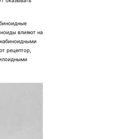
ут оказывать
абиноидные
иноиды влияют на
аннабиноидными
от рецептор,
нилоидными