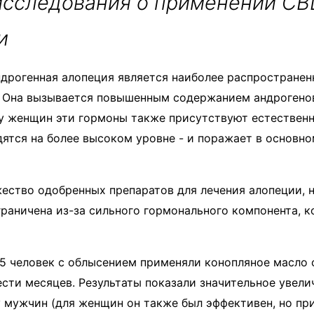
исследования о применении CB
и
дрогенная алопеция является наиболее распростране
. Она вызывается повышенным содержанием андрогено
 у женщин эти гормоны также присутствуют естествен
ятся на более высоком уровне - и поражает в основн
ство одобренных препаратов для лечения алопеции, н
раничена из-за сильного гормонального компонента, 
5 человек с облысением применяли конопляное масло 
ести месяцев. Результаты показали значительное увели
у мужчин (для женщин он также был эффективен, но п