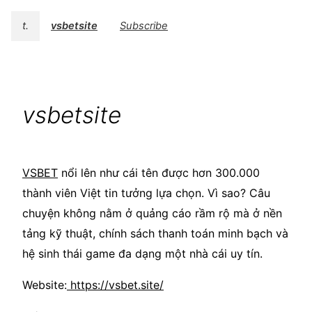
t.
vsbetsite
Subscribe
vsbetsite
VSBET
nổi lên như cái tên được hơn 300.000
thành viên Việt tin tưởng lựa chọn. Vì sao? Câu
chuyện không nằm ở quảng cáo rầm rộ mà ở nền
tảng kỹ thuật, chính sách thanh toán minh bạch và
hệ sinh thái game đa dạng một nhà cái uy tín.
Website:
https://vsbet.site/