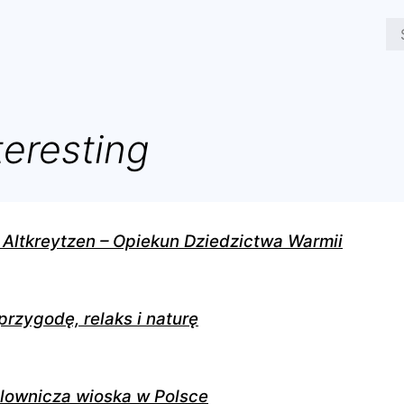
teresting
Altkreytzen – Opiekun Dziedzictwa Warmii
przygodę, relaks i naturę
alownicza wioska w Polsce