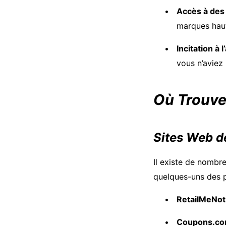
Accès à des
marques haut
Incitation à l
vous n’aviez 
Où Trouver
Sites Web 
Il existe de nombr
quelques-uns des p
RetailMeNot
Coupons.c