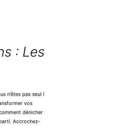
ns : Les
s n’êtes pas seul !
ransformer vos
r comment dénicher
parti. Accrochez-