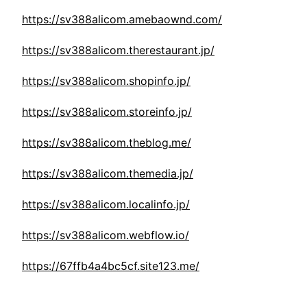
https://sv388alicom.amebaownd.com/
https://sv388alicom.therestaurant.jp/
https://sv388alicom.shopinfo.jp/
https://sv388alicom.storeinfo.jp/
https://sv388alicom.theblog.me/
https://sv388alicom.themedia.jp/
https://sv388alicom.localinfo.jp/
https://sv388alicom.webflow.io/
https://67ffb4a4bc5cf.site123.me/