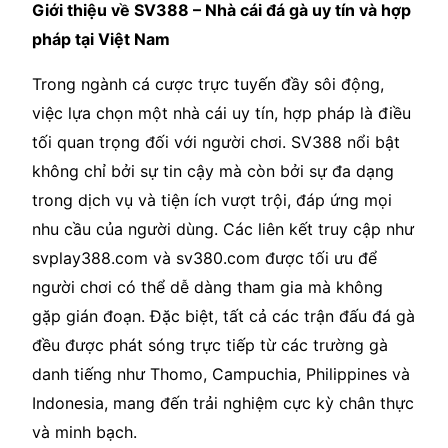
Giới thiệu về SV388 – Nhà cái đá gà uy tín và hợp
pháp tại Việt Nam
Trong ngành cá cược trực tuyến đầy sôi động,
việc lựa chọn một nhà cái uy tín, hợp pháp là điều
tối quan trọng đối với người chơi. SV388 nổi bật
không chỉ bởi sự tin cậy mà còn bởi sự đa dạng
trong dịch vụ và tiện ích vượt trội, đáp ứng mọi
nhu cầu của người dùng. Các liên kết truy cập như
svplay388.com và sv380.com được tối ưu để
người chơi có thể dễ dàng tham gia mà không
gặp gián đoạn. Đặc biệt, tất cả các trận đấu đá gà
đều được phát sóng trực tiếp từ các trường gà
danh tiếng như Thomo, Campuchia, Philippines và
Indonesia, mang đến trải nghiệm cực kỳ chân thực
và minh bạch.