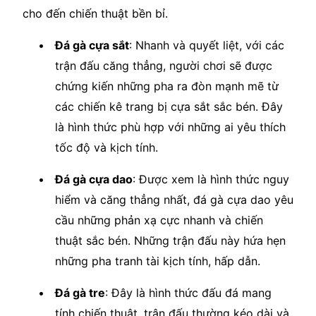
cho đến chiến thuật bền bỉ.
Đá gà cựa sắt
: Nhanh và quyết liệt, với các
trận đấu căng thẳng, người chơi sẽ được
chứng kiến những pha ra đòn mạnh mẽ từ
các chiến kê trang bị cựa sắt sắc bén. Đây
là hình thức phù hợp với những ai yêu thích
tốc độ và kịch tính.
Đá gà cựa dao
: Được xem là hình thức nguy
hiểm và căng thẳng nhất, đá gà cựa dao yêu
cầu những phản xạ cực nhanh và chiến
thuật sắc bén. Những trận đấu này hứa hẹn
những pha tranh tài kịch tính, hấp dẫn.
Đá gà tre
: Đây là hình thức đấu đá mang
tính chiến thuật, trận đấu thường kéo dài và