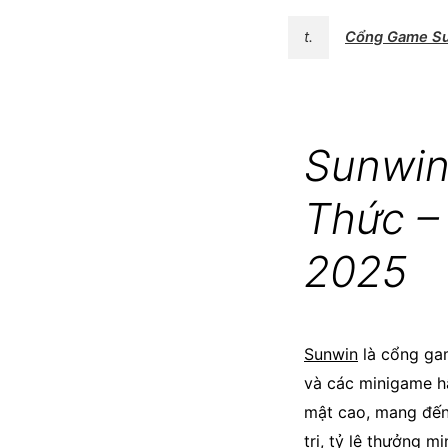
t.
Cổng Game S
Sunwin
Thức –
2025
Sunwin
là cổng gam
và các minigame h
mật cao, mang đến 
trị, tỷ lệ thưởng 