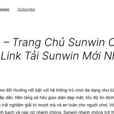
unwin
Subscribe
 – Trang Chủ Sunwin 
 Link Tải Sunwin Mới N
e đổi thưởng nổi bật với hệ thống trò chơi đa dạng như bài
ấp dẫn. Nền tảng sở hữu giao diện đẹp mắt, tốc độ ổn địn
trải nghiệm giải trí mượt mà và an toàn cho người chơi. Vớ
minh bạch và nạp rút nhanh chóng, Sunwin nhanh chóng trở t