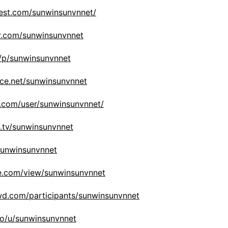
rest.com/sunwinsunvnnet/
r.com/sunwinsunvnnet
/p/sunwinsunvnnet
ce.net/sunwinsunvnnet
t.com/user/sunwinsunvnnet/
.tv/sunwinsunvnnet
sunwinsunvnnet
le.com/view/sunwinsunvnnet
wd.com/participants/sunwinsunvnnet
io/u/sunwinsunvnnet