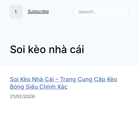
t.
Subscribe
Soi kèo nhà cái
Soi Kèo Nhà Cái – Trang Cung Cấp Kèo
Bóng Siêu Chính Xác
21/02/2026