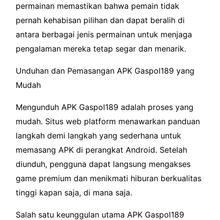
permainan memastikan bahwa pemain tidak
pernah kehabisan pilihan dan dapat beralih di
antara berbagai jenis permainan untuk menjaga
pengalaman mereka tetap segar dan menarik.
Unduhan dan Pemasangan APK Gaspol189 yang
Mudah
Mengunduh APK Gaspol189 adalah proses yang
mudah. ​​Situs web platform menawarkan panduan
langkah demi langkah yang sederhana untuk
memasang APK di perangkat Android. Setelah
diunduh, pengguna dapat langsung mengakses
game premium dan menikmati hiburan berkualitas
tinggi kapan saja, di mana saja.
Salah satu keunggulan utama APK Gaspol189