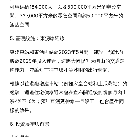
可容納約184,000人，以及500,000平方米的辦公空
間、327,000平方米的零售空間和約50,000平方米的
酒店空間。
5. 基礎設施：東湧線延線
東湧東站和東湧西站於2023年5月開工建設，預計均
將於2029年投入運營，這將大幅提升大嶼山的交通運
輸能力，並縮短前往中環和尖沙咀的出行時間。
根據以往港鐵增建車站（例如宋皇台站和土瓜灣站）的
經驗，週邊住宅價格通常會在宣布開通後的幾個月內上
漲4%至10%；預計東湧延伸線一旦竣工，也會產生同
樣的效果。
6. 投資展望與前景