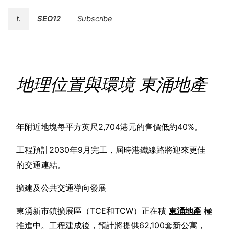
t.
SEO12
Subscribe
地理位置與環境 東涌地產
年附近地塊每平方英尺2,704港元的售價低約40%。
工程預計2030年9月完工，屆時港鐵線路將迎來更佳
的交通連結。
擴建及公共交通導向發展
東湧新市鎮擴展區（TCE和TCW）正在積
東涌地產
極
推進中。工程建成後，預計將提供62,100套新公寓，