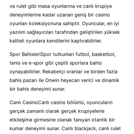
ve rulet gibi masa oyunlarına ve canlı krupiye
deneyimlerine kadar uzanan geniş bir casino
oyunları koleksiyonuna sahiptir. Oyuncular, en iyi
yazılım sağlayıcıları tarafından geliştirilen yüksek
kaliteli oyunlara kendilerini kaptırabilirler.
Spor BahisleriSpor tutkunları futbol, ​​basketbol, ​​
tenis ve e-spor gibi çeşitli sporlara bahis
oynayabilirler. Rekabetçi oranlar ve birden fazla
bahis pazarı ile Onwin heyecan verici ve dinamik
bir bahis deneyimi sunar.
Canlı CasinoCanlı casino bölümü, oyuncuların
gerçek zamanlı olarak gerçek krupiyelerle
etkileşime girmesine olanak tanıyan otantik bir
kumar deneyimi sunar. Canlı blackjack, canlı rulet