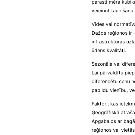
parasti mēra kubikm
veicinot taupīšanu.
Vides vai normatīv
Dažos reģionos ir 
infrastruktūras uz
ūdens kvalitāti.
Sezonāla vai difer
Lai pārvaldītu piep
diferencētu cenu n
papildu vienību, ve
Faktori, kas iete
Ģeogrāfiskā atraša
Apgabalos ar bagā
reģionos vai vietās