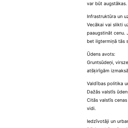
var būt augstākas.
Infrastruktūra un u
Vecākai vai slikti u
paaugstināt cenu. J
bet ilgtermiņā tās 
Ūdens avots:
Gruntsūdeņi, virsze
atšķirīgām izmaksā
Valdības politika u
Dažās valstīs ūdens
Citās valstīs cena
vidi.
Iedzīvotāji un urban