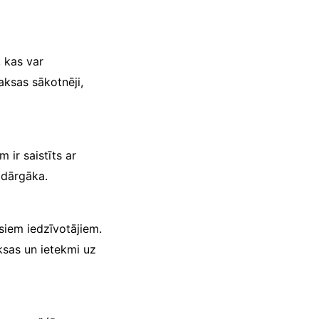
, kas var
aksas sākotnēji,
 ir saistīts ar
 dārgāka.
isiem iedzīvotājiem.
ksas un ietekmi uz