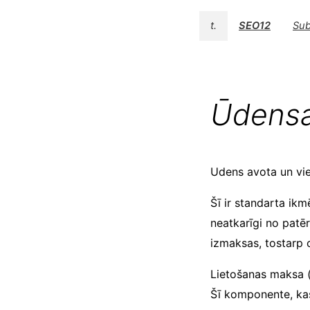
t.
SEO12
Sub
Ūdensa
Udens avota un vie
Šī ir standarta ik
neatkarīgi no pat
izmaksas, tostarp c
Lietošanas maksa (
Šī komponente, kas