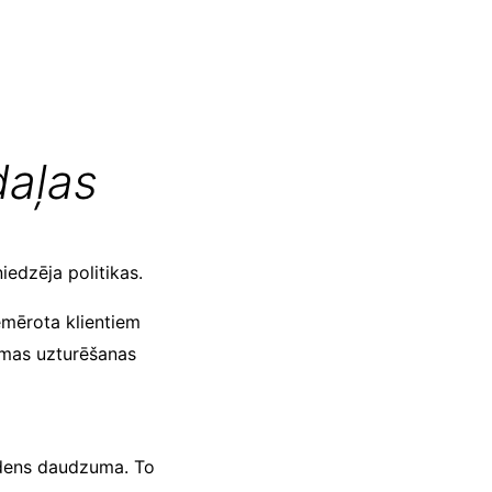
aļas
edzēja politikas.
emērota klientiem
ēmas uzturēšanas
 ūdens daudzuma. To