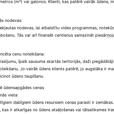
etros (m³) vai galonos. Klienti, kas patērē vairāk ūdens, m
ās nodevas:
iekļautas nodevas, lai atbalstītu vides programmas, notekūd
labošanu. Tās var arī finansēt centienus samazināt piesārņo
encēta cenu noteikšana:
rasījumu, īpaši sausuma skartās teritorijās, daži piegādātāj
oteikšanu. Jo vairāk ūdens klients patērē, jo augstāka ir m
icinot ūdens taupīšanu.
kmē ūdensapgādes cenas
nās vieta:
tīgiem dabīgiem ūdens resursiem cenas parasti ir zemākas
, kas ir atkarīgas no ūdens atsāļošanas vai tālsatiksmes tr