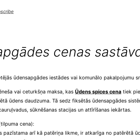
scribe
pgādes cenas sastāvd
tējās ūdensapgādes iestādes vai komunālo pakalpojumu sni
mēneša vai ceturkšņa maksa, kas
Ūdens spices cena
tiek pi
ērētā ūdens daudzuma. Tā sedz fiksētās ūdensapgādes sist
auruļvadus, sūknēšanas stacijas un attīrīšanas iekārtas.
tilpuma cena):
 pazīstama arī kā patēriņa likme, ir atkarīga no patērētā