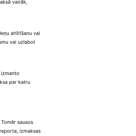
aksā vairāk,
eņu attīrīšanu vai
jumu vai uzlabot
i izmanto
aksa par katru
. Tomēr sausos
ansporta, izmaksas