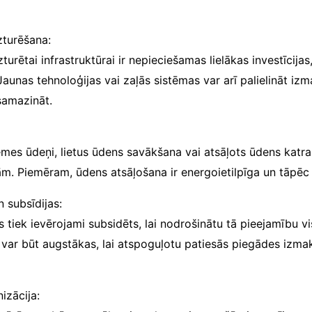
zturēšana:
zturētai infrastruktūrai ir nepieciešamas lielākas investīcijas
aunas tehnoloģijas vai zaļās sistēmas var arī palielināt izm
samazināt.
mes ūdeņi, lietus ūdens savākšana vai atsāļots ūdens katram
m. Piemēram, ūdens atsāļošana ir energoietilpīga un tāpēc
n subsīdijas:
 tiek ievērojami subsidēts, lai nodrošinātu tā pieejamību v
s var būt augstākas, lai atspoguļotu patiesās piegādes izma
izācija: