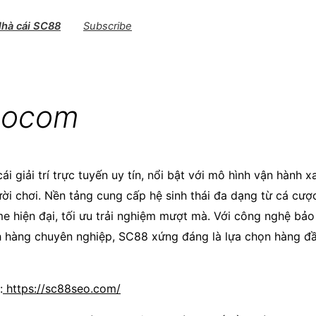
hà cái SC88
Subscribe
eocom
ái giải trí trực tuyến uy tín, nổi bật với mô hình vận hành 
ời chơi. Nền tảng cung cấp hệ sinh thái đa dạng từ cá cược
me hiện đại, tối ưu trải nghiệm mượt mà. Với công nghệ bả
 hàng chuyên nghiệp, SC88 xứng đáng là lựa chọn hàng đ
:
https://sc88seo.com/