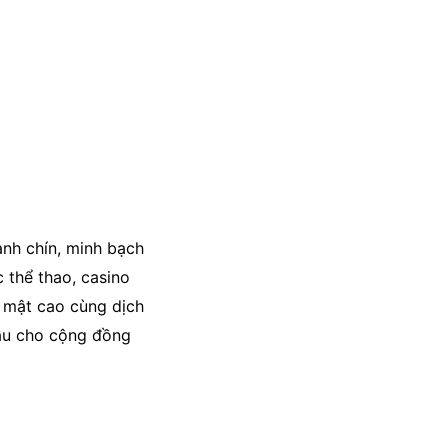
xanh chín, minh bạch
 thể thao, casino
o mật cao cùng dịch
ầu cho cộng đồng