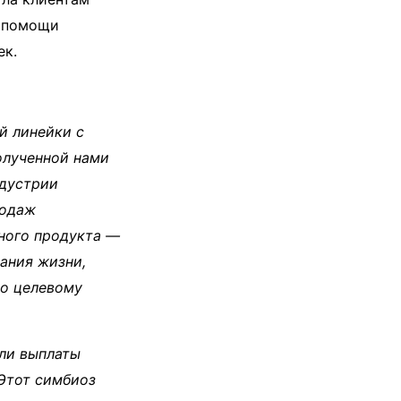
и помощи
ек.
й линейки с
олученной нами
ндустрии
родаж
дного продукта —
вания жизни,
ко целевому
ли выплаты
 Этот симбиоз