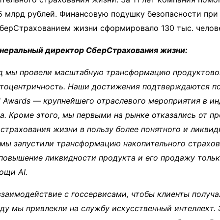
35 млрд рублей. Финансовую подушку безопасности пр
берСтрахованием жизни сформировало 130 тыс. челов
генеральный директор СберСтрахования жизни:
од мы провели масштабную трансформацию продуктово
нтоцентричность. Наши достижения подтверждаются п
 Awards — крупнейшего отраслевого мероприятия в и
а. Кроме этого, мы первыми на рынке отказались от п
страхования жизни в пользу более понятного и ликви
же мы запустили трансформацию накопительного страхо
повышение ликвидности продукта и его продажу толь
ощи AI.
заимодействие с госсервисами, чтобы клиенты получа
оду мы привлекли на службу искусственный интеллект.