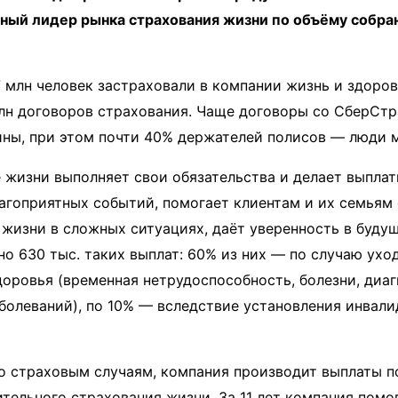
ный лидер рынка страхования жизни по объёму собра
27 млн человек застраховали в компании жизнь и здоров
млн договоров страхования. Чаще договоры со СберСт
ны, при этом почти 40% держателей полисов — люди м
жизни выполняет свои обязательства и делает выплат
агоприятных событий, помогает клиентам и их семьям
жизни в сложных ситуациях, даёт уверенность в будуще
о 630 тыс. таких выплат: 60% из них — по случаю ухо
доровья (временная нетрудоспособность, болезни, диа
болеваний), по 10% — вследствие установления инвали
о страховым случаям, компания производит выплаты 
тельного страхования жизни. За 11 лет компания помо