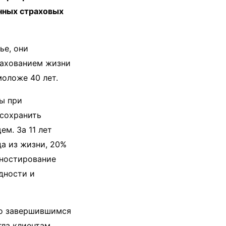
нных страховых
ье, они
рахованием жизни
оложе 40 лет.
ы при
 сохранить
м. За 11 лет
да из жизни, 20%
гностирование
дности и
по завершившимся
гла клиентам