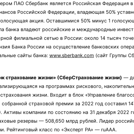
ером ПАО Сбербанк является Российская Федерация в
нансов Российской Федерации, владеющая 50% уставн
голосующая акция. Оставшимися 50% минус 1 голосую
ла банка владеют российские и международные инвест
рной филиальной сетью в России: около 14 тысяч точе
нзия Банка России на осуществление банковских опер
иальные сайты банка:
www.sberbank.com
(сайт Группы Сб
к страхование жизни» (СберСтрахование жизни)
— до
ализирующаяся на программах рискового, накопительн
страхования жизни. Входит в блок «Управление благо
 собранной страховой премии за 2022 год составил 14
. Активы компании по состоянию на 31 декабря 2022 г
аховые резервы — 508,650 млрд рублей. Лидер россий
и. Рейтинговый класс по «Эксперт РА» — ruAAA.