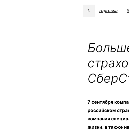
t.
rupressa
S
Больше
страх
СберСт
7 сентября комп
российском страх
компания специал
жизни, а также н