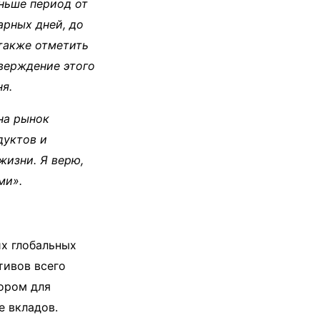
ньше период от
арных дней, до
 также отметить
тверждение этого
я.
на рынок
дуктов и
жизни. Я верю,
ми».
х глобальных
тивов всего
ором для
е вкладов.