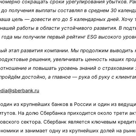
номерно сокращать сроки урегулирования убытков. Ра
 до получения выплаты составлял в среднем 30 календ
наша цель — довести его до 5 календарных дней. Хочу
нашей работы в области устойчивого развития. В под
 года мы получили первый рейтинг ESG высокого уровн
вый этап развития компании. Мы продолжим выводить 
родуктовые решения, увеличивать ценность наших про
 отношение и повышать уровень знаний о страховании 
 пройдём достойно, а главное — рука об руку с клиента
dia@sberbank.ru
один из крупнейших банков в России и один из ведущи
тутов. На долю Сбербанка приходится около трети ак
овского сектора. Сбербанк является ключевым кредит
номики и занимает одну из крупнейших долей на рынк