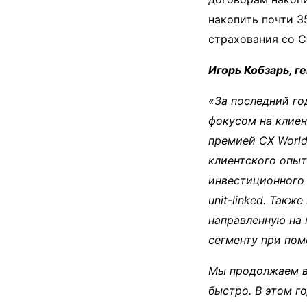
накопить почти 
страхования со С
Игорь Кобзарь, 
«За последний г
фокусом на клие
премией CX World
клиентского опыт
инвестиционного 
unit-linked. Так
направленную на 
сегменту при пом
Мы продолжаем в
быстро. В этом г