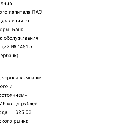
 лице
ого капитала ПАО
щая акция от
оры. Банк
к обслуживания.
аций № 1481 от
ербанк),
черняя компания
ого и
состоянием»
7,6 млрд рублей
ода — 625,52
ского рынка