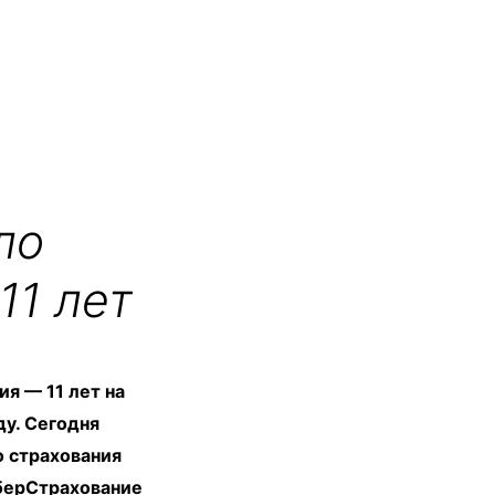
ло
11 лет
я — 11 лет на
ду. Сегодня
о страхования
СберСтрахование