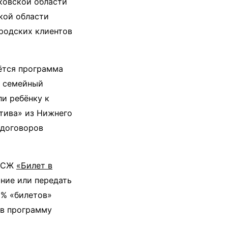
ковской области
кой области
ородских клиентов
ётся программа
ь семейный
ли ребёнку к
тива» из Нижнего
 договоров
 НСЖ
«Билет в
ание или передать
41% «билетов»
ев программу