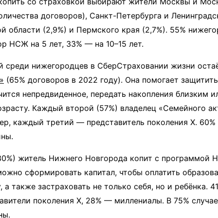
 копить со страховкой выбирают жители Москвы и Мос
оличества договоров), Санкт-Петербурга и Ленинградс
ой области (2,9%) и Пермского края (2,7%). 55% нижег
р НСЖ на 5 лет, 33% — на 10–15 лет.
й среди нижегородцев в СберСтраховании жизни оста
»
(65% договоров в 2022 году). Она помогает защитит
чится непредвиденное, передать накопления близким и
зрасту. Каждый второй (57%) владелец «Семейного ак
ер, каждый третий — представитель поколения Х. 60%
ны.
30%) житель Нижнего Новгорода копит с программой
 можно сформировать капитал, чтобы оплатить образов
, а также застраховать не только себя, но и ребёнка. 
авители поколения X, 28% — миллениалы. В 75% случа
ны.