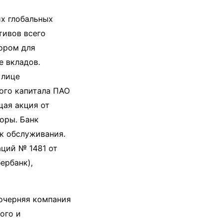
х глобальных
тивов всего
ором для
е вкладов.
 лице
ого капитала ПАО
щая акция от
оры. Банк
к обслуживания.
аций № 1481 от
ербанк),
черняя компания
ого и