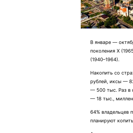
В январе — октя
поколения X (196
(1940–1964).
Накопить со стра
рублей, иксы — 8
— 500 тыс. Раз в
— 18 тыс., милле
64% владельцев 
планируют копить