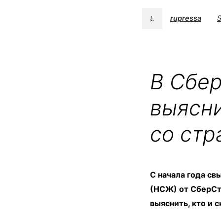
t.
rupressa
S
В Сбе
выясни
со стр
С начала года с
(НСЖ) от СберСт
выяснить, кто и 