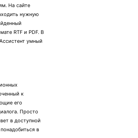
ям. На сайте
аходить нужную
айденный
мате RTF и PDF. В
 Ассистент умный
ционных
юченный к
ующие его
диалога. Просто
твет в доступной
 понадобиться в