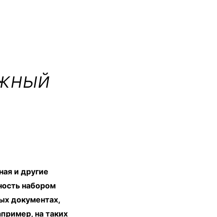
ежный
ная и другие
ность набором
ных документах,
пример, на таких