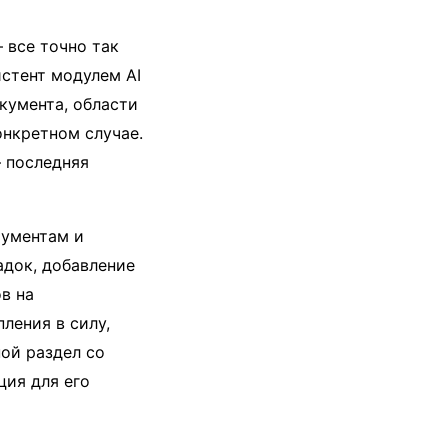
 все точно так
стент модулем AI
кумента, области
онкретном случае.
 последняя
рументам и
адок, добавление
в на
пления в силу,
ной раздел со
ция для его