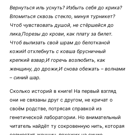
Вернуться иль уснуть? Избыть себя до крика?
Вломиться сквозь стекло, минуя турникет?
Чтоб чувствовать душой, не стёршейся до
лика,Порезы до крови, как плату за билет.
Чтоб вылизать свой шрам до белотканой
кожиИ отхлебнуть с ковша брусничный
крепкий взвар,И горечь возлюбить, как
женщину, до дрожи,И снова обежать – волнами
– синий шар.
Сколько историй в книге! На первый взгляд
они не связаны друг с другом, не кричат о
своём родстве, потрясая справкой из
генетической лаборатории. Но внимательный
читатель найдёт ту сокровенную нить, которая
совместит женщин, похожих на синие