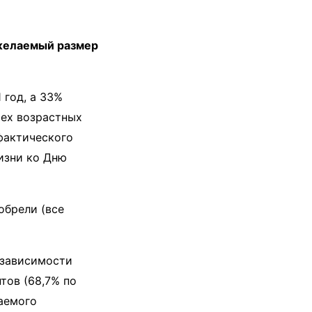
 желаемый размер
 год, а 33%
сех возрастных
 фактического
изни ко Дню
обрели (все
езависимости
тов (68,7% по
лаемого