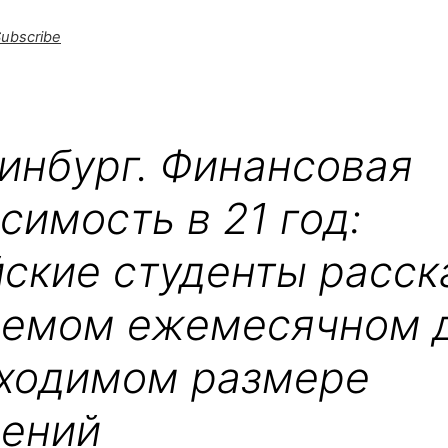
ubscribe
инбург. Финансовая
симость в 21 год:
ские студенты расск
аемом ежемесячном 
бходимом размере
лений