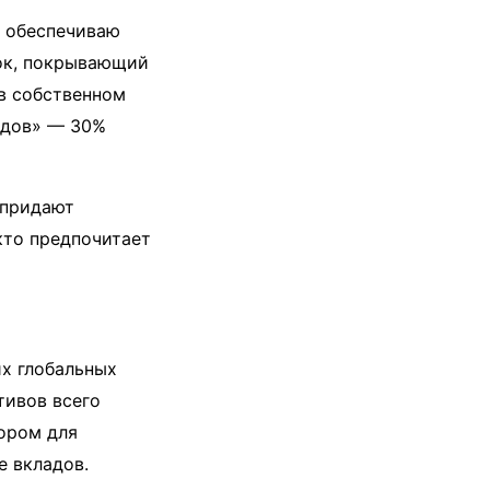
ю обеспечиваю
ток, покрывающий
 в собственном
адов» — 30%
 придают
 кто предпочитает
х глобальных
тивов всего
ором для
е вкладов.