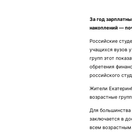
За год зарплатн
накоплений — по
Российские студе
учащихся вузов у
групп этот показ
обретения финан
российского студ
Жители Екатеринб
возрастные групп
Для большинства
заключается в до
всем возрастным 