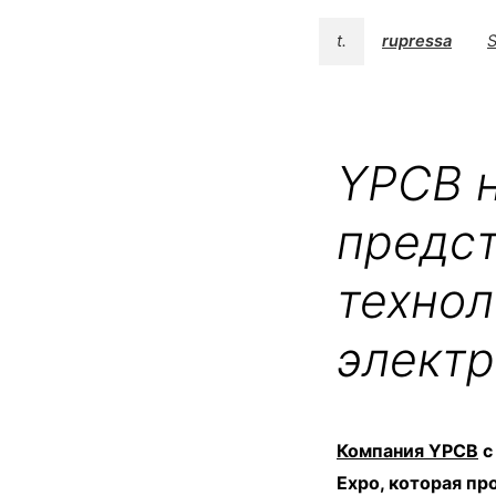
t.
rupressa
S
YPCB н
предс
технол
элект
Компания YPCB
с
Expo, которая пр