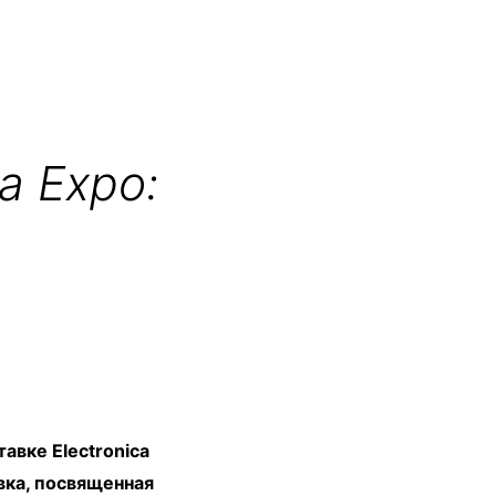
a Expo:
авке Electronica
авка, посвященная