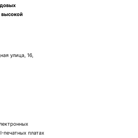
едовых
с высокой
ая улица, 16,
электронных
I-печатных платах