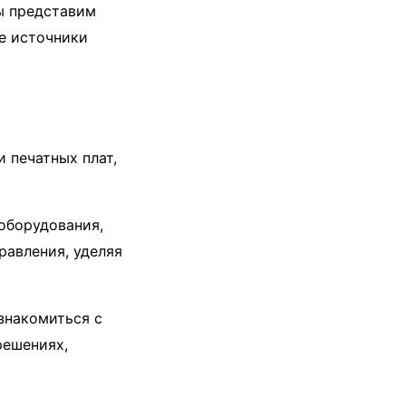
мы представим
е источники
 печатных плат,
оборудования,
равления, уделяя
знакомиться с
решениях,