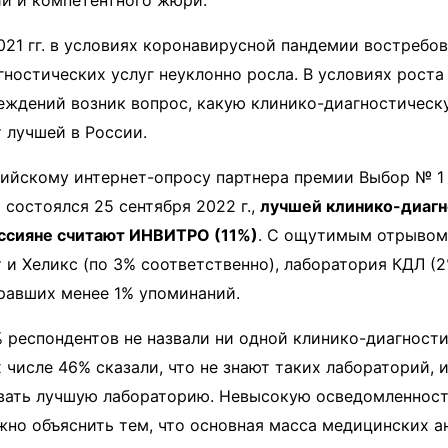
и и компетентного жюри.
021 гг. в условиях коронавирусной пандемии востребо
ностических услуг неуклонно росла. В условиях роста
еждений возник вопрос, какую клинико-диагностичес
 лучшей в России.
сийскому интернет-опросу партнера премии Выбор № 
 состоялся 25 сентября 2022 г.,
лучшей клинико-диагн
ссияне считают ИНВИТРО (11%)
. С ощутимым отрывом
 и Хеликс (по 3% соответственно), лаборатория КДЛ (2
равших менее 1% упоминаний.
% респондентов не назвали ни одной клинико-диагност
х числе 46% сказали, что не знают таких лабораторий, 
звать лучшую лабораторию. Невысокую осведомленност
но объяснить тем, что основная масса медицинских а