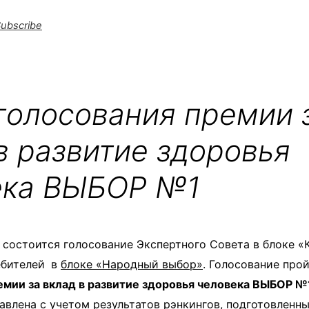
ubscribe
голосования премии 
в развитие здоровья
ека ВЫБОР №1
я состоится голосование Экспертного Совета в блоке «
ебителей
в
блоке «Народный выбор»
. Голосование про
мии за вклад в развитие здоровья человека ВЫБОР №
авлена с учетом результатов рэнкингов, подготовленн