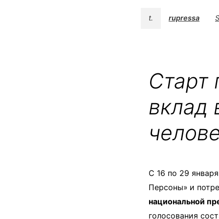
t.
rupressa
S
Старт 
вклад 
челов
С 16 по 29 январ
Персоны»
и потр
национальной пре
голосования сост