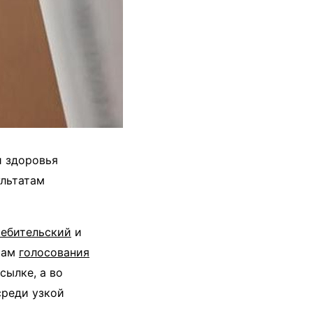
и здоровья
ультатам
ребительский
и
атам
голосования
сылке, а во
среди узкой