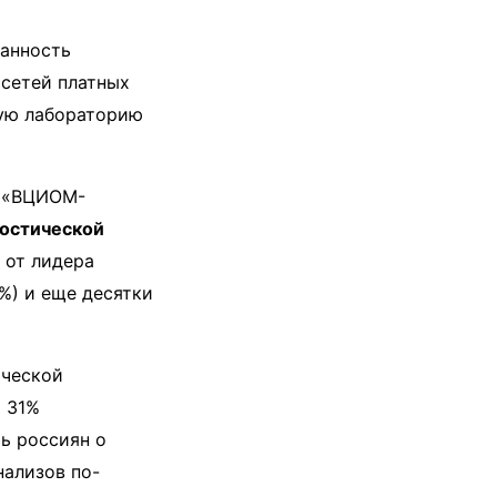
ванность
 сетей платных
кую лабораторию
1 «ВЦИОМ-
остической
 от лидера
%) и еще десятки
ической
и 31%
ь россиян о
нализов по-