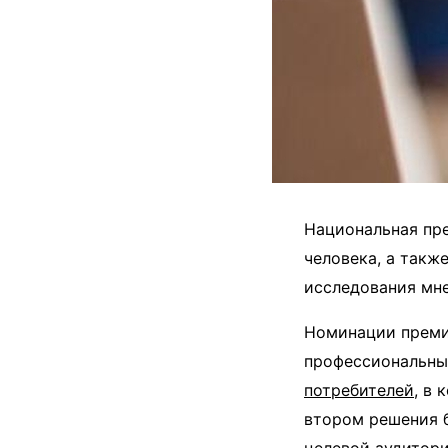
Национальная пр
человека, а такж
исследования мн
Номинации преми
профессиональный
потребителей
, в
втором решения б