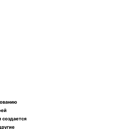
рованию
оей
и создается
другие