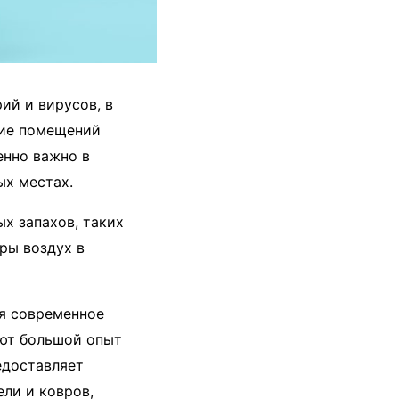
ий и вирусов, в
ние помещений
енно важно в
ых местах.
х запахов, таких
ры воздух в
уя современное
еют большой опыт
едоставляет
ели и ковров,