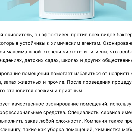
й окислитель, он эффективен против всех видов бактер
 которые устойчивы к химическим агентам. Озонирова
ся максимальной степени чистоты и гигиены, что особ
ждениях, детских садах, школах и других общественн
ирование помещений помогает избавиться от неприятны
, запах животных и прочие. После проведения процеду
го становится свежим и приятным.
рует качественное озонирование помещений, использ
профессиональные средства. Специалисты сервиса им
выполнить заказ любой сложности. Компания также пр
 клинингу, такие как уборка помещений, химчистка меб