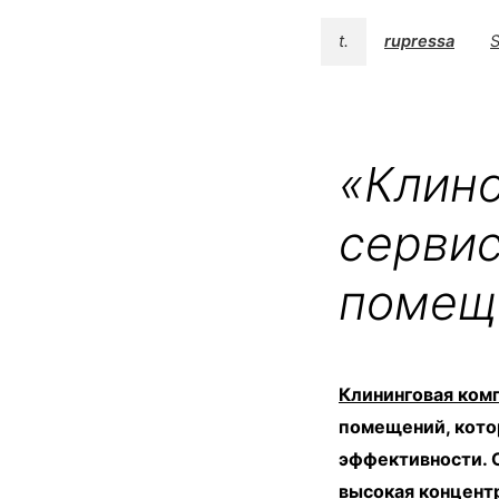
t.
rupressa
S
«Клино
серви
помещ
Клининговая ком
помещений, кото
эффективности. О
высокая концентр