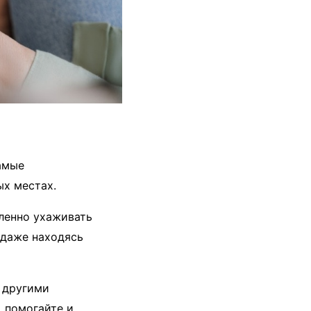
амые
ых местах.
ленно ухаживать
 даже находясь
 другими
, помогайте и