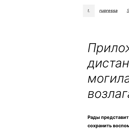
t.
rupressa
S
Прилож
дистан
могила
возлаг
Рады представит
сохранить воспом