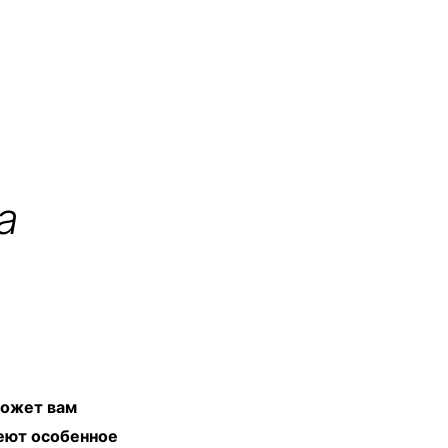
а
может вам
меют особенное