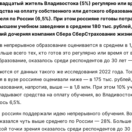
вадцатый житель Владивостока (5%) регулярно или в
ства на оплату собственного или детского образован
еля по России (6,5%). При этом россияне готовы потр
высшем учебном заведении в среднем 180 тыс. рублей
аний дочерняя компания Сбера СберСтрахование жизни
 непрерывное образование оценивается в среднем в 1,
ольше всего тех, кто готов это регулярно или время от
бразование, оказалось среди респондентов до 30 лет —
ются от данных такого же исследования 2022 года. То
я в вузе россияне оценивали ниже — в 175 тыс. рублей
азования, напротив, выше — в 1,8 млн. При этом 10% у
кладывают средства на оплату обучения, во Владивосто
ось 6,5%.
% россиян поддержали идею непрерывного обучения. В
оказался чуть выше среднего по России — 28%. Больше
ой точки зрения оказалось среди респондентов до 30 л