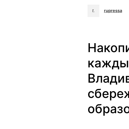
t.
rupressa
Накопи
кажды
Влади
сбереж
образ