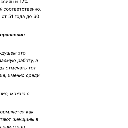
ссиян и 12%
% соответственно.
 от 51 года до 60
Управление
будущем это
ваемую работу, а
ды отмечать тот
ние, именно среди
ние, можно с
формляется как
етают женщины в
параметров