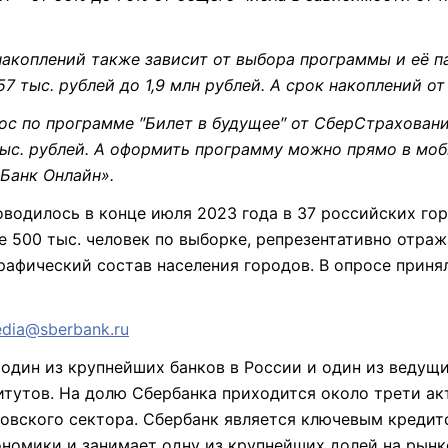
акоплений также зависит от выбора программы и её п
7 тыс. рублей до 1,9 млн рублей. А срок накоплений от 
ос по программе ″Билет в будущее″ от СберСтрахован
тыс. рублей. А оформить программу можно прямо в мо
Банк Онлайн».
водилось в конце июля 2023 года в 37 российских гор
 500 тыс. человек по выборке, репрезентативно отр
афический состав населения городов. В опросе принял
dia@sberbank.ru
один из крупнейших банков в России и один из ведущи
тутов. На долю Сбербанка приходится около трети ак
овского сектора. Сбербанк является ключевым кредит
номики и занимает одну из крупнейших долей на рынк