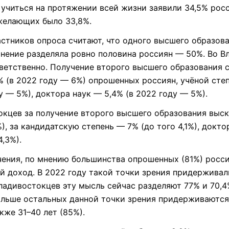
учиться на протяжении всей жизни заявили 34,5% росс
желающих было 33,8%.
стников опроса считают, что одного высшего образова
мнение разделяла ровно половина россиян — 50%. Во В
ветственно. Получение второго высшего образования 
 (в 2022 году — 6%) опрошенных россиян, учёной сте
у — 5%), доктора наук — 5,4% (в 2022 году — 5%).
кцев за получение второго высшего образования выс
%), за кандидатскую степень — 7% (до того 4,1%), докт
,3%).
чения, по мнению большинства опрошенных (81%) росс
й доход. В 2022 году такой точки зрения придерживал
ладивостокцев эту мысль сейчас разделяют 77% и 70,4
ольше остальных данной точки зрения придерживаются
акже 31–40 лет (85%).