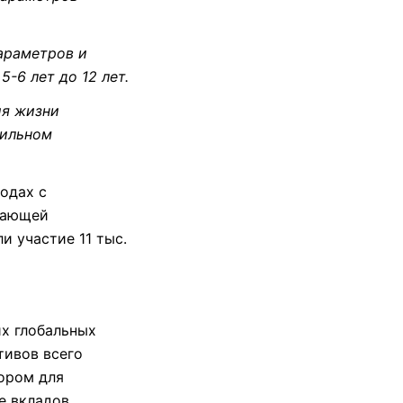
араметров и
5-6 лет до 12 лет.
ия жизни
бильном
одах с
ажающей
и участие 11 тыс.
х глобальных
тивов всего
ором для
е вкладов.