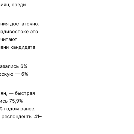
иян, среди
ния достаточно.
ладивостоке это
считают
пени кандидата
казались 6%
орскую — 6%
иян, — быстрая
ись 75,9%
% годом ранее.
 респонденты 41–