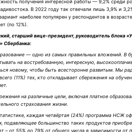
жность получения интересной работы — 9,2% среди ро
адивостока. В 2022 году так отвечали лишь 3,9% и 3,2
 вариант наиболее популярен у респондентов в возрасте
ет (по 12%).
ский, старший вице-президент, руководитель блока «
» Сбербанка:
разование — одно из самых правильных вложений. В 
тывать на востребованную, интересную, высокооплачи
ься новому, чтобы быть всесторонне развитым. Мы ра
 всего (11%) тех, кто откладывает сбережения на обуче
ет.
ежения на различные цели, включая платное образова
ельного страхования жизни.
татистике, каждая четвёртая (24%) программа НСЖ о
ом, подавляющее большинство таких продуктов приобр
ет – от 55% до 79% от общего числа в зависимости от 