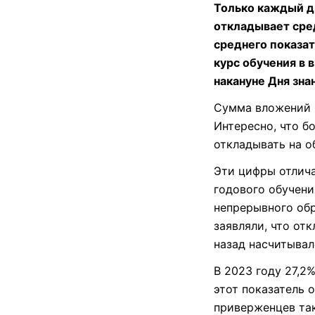
Только каждый д
откладывает сред
среднего показат
курс обучения в 
накануне Дня зн
Сумма вложений в
Интересно, что б
откладывать на о
Эти цифры отлича
годового обучени
непрерывного обр
заявляли, что от
назад насчитывал
В 2023 году 27,2
этот показатель 
приверженцев так