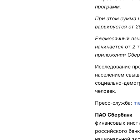
программ.
При этом сумма н
варьируется от 25
Ежемесячный взн
начинается от 2 
приложении Сбер
Исследование про
населением свыше
социально-демогр
человек.
Пресс-служба:
me
ПАО Сбербанк
— 
финансовых инсти
российского банк
национальной эко