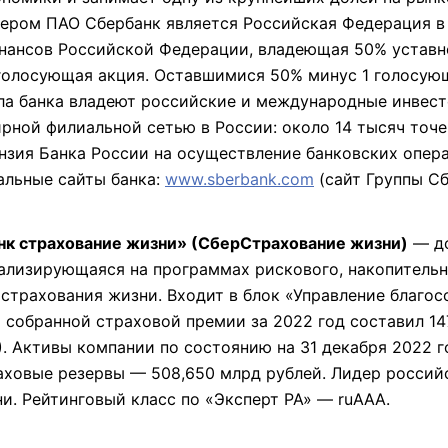
ером ПАО Сбербанк является Российская Федерация в
нансов Российской Федерации, владеющая 50% уставн
голосующая акция. Оставшимися 50% минус 1 голосую
ла банка владеют российские и международные инвест
рной филиальной сетью в России: около 14 тысяч точе
нзия Банка России на осуществление банковских опер
иальные сайты банка:
www.sberbank.com
(сайт Группы Сб
к страхование жизни» (СберСтрахование жизни)
— до
ализирующаяся на программах рискового, накопительн
страхования жизни. Входит в блок «Управление благо
 собранной страховой премии за 2022 год составил 14
. Активы компании по состоянию на 31 декабря 2022 г
аховые резервы — 508,650 млрд рублей. Лидер россий
и. Рейтинговый класс по «Эксперт РА» — ruAAA.