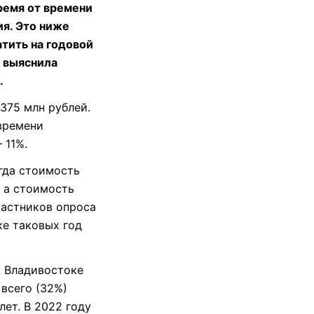
ремя от времени
ия. Это ниже
атить на годовой
, выяснила
.
375 млн рублей.
 времени
 11%.
гда стоимость
, а стоимость
частников опроса
ке таковых год
о Владивостоке
 всего (32%)
ет. В 2022 году