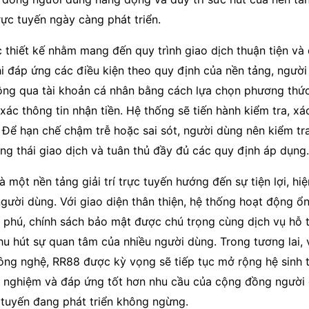
 trực tuyến ngày càng phát triển.
thiết kế nhằm mang đến quy trình giao dịch thuận tiện và 
i đáp ứng các điều kiện theo quy định của nền tảng, người 
hông qua tài khoản cá nhân bằng cách lựa chọn phương thứ
xác thông tin nhận tiền. Hệ thống sẽ tiến hành kiểm tra, xá
. Để hạn chế chậm trễ hoặc sai sót, người dùng nên kiểm tra
ạng thái giao dịch và tuân thủ đầy đủ các quy định áp dụng.
 một nền tảng giải trí trực tuyến hướng đến sự tiện lợi, hi
người dùng. Với giao diện thân thiện, hệ thống hoạt động ổn
g phú, chính sách bảo mật được chú trọng cùng dịch vụ hỗ tr
hu hút sự quan tâm của nhiều người dùng. Trong tương lai, v
ng nghệ, RR88 được kỳ vọng sẽ tiếp tục mở rộng hệ sinh t
ải nghiệm và đáp ứng tốt hơn nhu cầu của cộng đồng người
ực tuyến đang phát triển không ngừng.