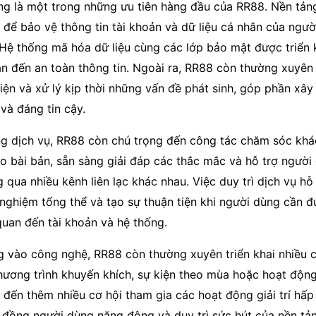
ng là một trong những ưu tiên hàng đầu của RR88. Nền tản
 để bảo vệ thông tin tài khoản và dữ liệu cá nhân của ngườ
 Hệ thống mã hóa dữ liệu cùng các lớp bảo mật được triển
quan đến an toàn thông tin. Ngoài ra, RR88 còn thường xuyên
iện và xử lý kịp thời những vấn đề phát sinh, góp phần xâ
và đáng tin cậy.
ng dịch vụ, RR88 còn chú trọng đến công tác chăm sóc khá
o bài bản, sẵn sàng giải đáp các thắc mắc và hỗ trợ người
g qua nhiều kênh liên lạc khác nhau. Việc duy trì dịch vụ h
 nghiệm tổng thể và tạo sự thuận tiện khi người dùng cần 
 quan đến tài khoản và hệ thống.
g vào công nghệ, RR88 còn thường xuyên triển khai nhiều 
ương trình khuyến khích, sự kiện theo mùa hoặc hoạt động
 đến thêm nhiều cơ hội tham gia các hoạt động giải trí hấp
đồng người dùng năng động và duy trì sức hút của nền tản