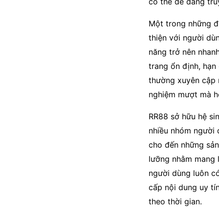
có thể dễ dàng truy
Một trong những đi
thiện với người dù
năng trở nên nhanh
trang ổn định, hạn
thường xuyên cập 
nghiệm mượt mà hơ
RR88 sở hữu hệ sin
nhiều nhóm người dù
cho đến những sản
lưỡng nhằm mang lạ
người dùng luôn có
cấp nội dung uy tí
theo thời gian.