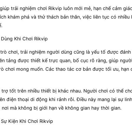
iúp trải nghiệm chơi Rikvip luôn mới mẻ, hạn chế cảm giá
ích khám phá và thử thách bản thân, việc liên tục có nhiều l
ể.
 Dùng Khi Chơi Rikvip
trò chơi, trải nghiệm người dùng cũng là yếu tố được đánh 
nền tảng được thiết kế trực quan, bố cục rõ ràng, giúp ngườ
rò chơi mong muốn. Các thao tác cơ bản được tối ưu, hạn 
 trợ tốt trên nhiều thiết bị khác nhau. Người chơi có thể ch
rên điện thoại di động khi rảnh rỗi. Điều này mang lại sự li
ọi nơi mà không bị giới hạn về không gian hay thời gian.
Sự Kiện Khi Chơi Rikvip