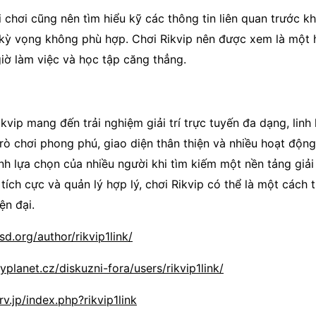
 chơi cũng nên tìm hiểu kỹ các thông tin liên quan trước kh
kỳ vọng không phù hợp. Chơi Rikvip nên được xem là một h
giờ làm việc và học tập căng thẳng.
kvip mang đến trải nghiệm giải trí trực tuyến đa dạng, linh
trò chơi phong phú, giao diện thân thiện và nhiều hoạt động
nh lựa chọn của nhiều người khi tìm kiếm một nền tảng giải 
 tích cực và quản lý hợp lý, chơi Rikvip có thể là một cách 
ện đại.
sd.org/author/rikvip1link/
planet.cz/diskuzni-fora/users/rikvip1link/
rv.jp/index.php?rikvip1link