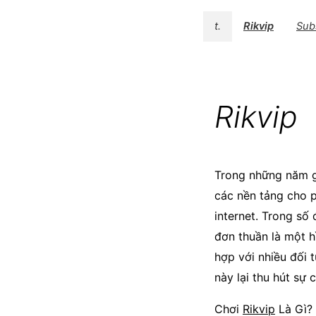
t.
Rikvip
Sub
Rikvip
Trong những năm gầ
các nền tảng cho p
internet. Trong số
đơn thuần là một h
hợp với nhiều đối 
này lại thu hút sự 
Chơi
Rikvip
Là Gì?