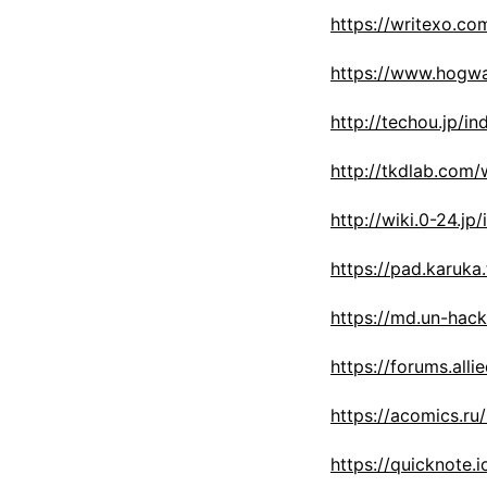
https://writexo.c
https://www.hogwa
http://techou.jp/in
http://tkdlab.com/w
http://wiki.0-24.jp
https://pad.karuk
https://md.un-hac
https://forums.al
https://acomics.ru/
https://quicknote