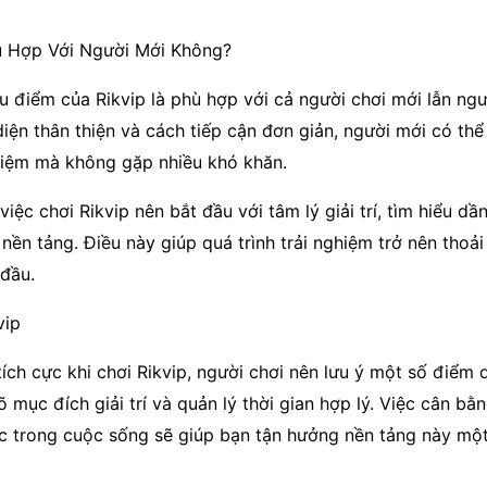
ù Hợp Với Người Mới Không?
 điểm của Rikvip là phù hợp với cả người chơi mới lẫn ngư
iện thân thiện và cách tiếp cận đơn giản, người mới có th
hiệm mà không gặp nhiều khó khăn.
việc chơi Rikvip nên bắt đầu với tâm lý giải trí, tìm hiểu dầ
nền tảng. Điều này giúp quá trình trải nghiệm trở nên thoải
đầu.
vip
tích cực khi chơi Rikvip, người chơi nên lưu ý một số điểm 
õ mục đích giải trí và quản lý thời gian hợp lý. Việc cân bằng
c trong cuộc sống sẽ giúp bạn tận hưởng nền tảng này mộ