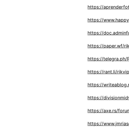
https://aprenderfot
https://www.happy
https://doc.admin
https://paper.wf/rik
https://telegra.ph
https://rant.li/rikvi
https://writeablog
https://divisionmid
https://axe.rs/for
https://www.jmrias