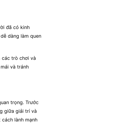
ời đã có kinh
ể dễ dàng làm quen
n các trò chơi và
 mái và tránh
quan trọng. Trước
 giữa giải trí và
t cách lành mạnh