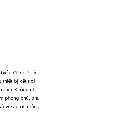
biến, đặc biệt là
thiết bị kết nối
an tâm. Không chỉ
iệm phong phú, phù
và vì sao nền tảng