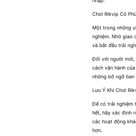
nhập.
Chơi Rikvip Có Ph
Một trong những ưu
nghiệm. Nhờ giao d
và bắt đầu trải ng
Đối với người mới, 
cách vận hành của 
những bỡ ngỡ ban 
Lưu Ý Khi Chơi Rik
Để có trải nghiệm 
hết, hãy xác định r
các hoạt động khá
hơn.