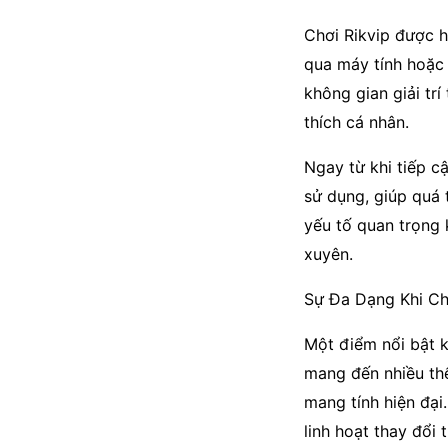
Chơi Rikvip được hi
qua máy tính hoặc 
không gian giải trí
thích cá nhân.
Ngay từ khi tiếp c
sử dụng, giúp quá 
yếu tố quan trọng 
xuyên.
Sự Đa Dạng Khi Ch
Một điểm nổi bật k
mang đến nhiều thể
mang tính hiện đại
linh hoạt thay đổi 