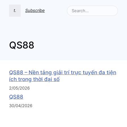
t.
Subscribe
QS88
QS88 – Nền tảng giải trí trực tuyến đa tiện
ích trong thời đại số
2/05/2026
QS88
30/04/2026