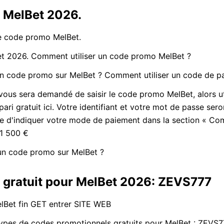
 MelBet 2026.
le code promo MelBet.
 2026. Comment utiliser un code promo MelBet ?
n code promo sur MelBet ? Comment utiliser un code de par
 vous sera demandé de saisir le code promo MelBet, alors u
 gratuit ici. Votre identifiant et votre mot de passe seron
ite d'indiquer votre mode de paiement dans la section « Com
 1 500 €
n code promo sur MelBet ?
gratuit pour MelBet 2026: ZEVS777
lBet fin GET entrer SITE WEB
s types de codes promotionnels gratuits pour MelBet : ZEVS