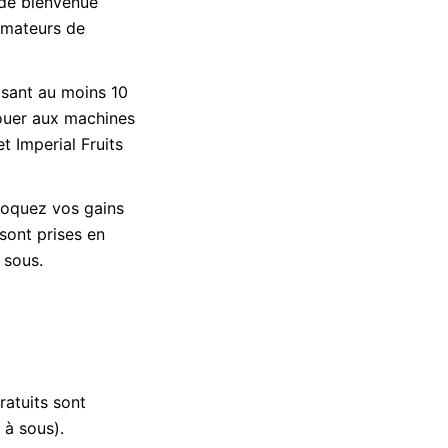
de bienvenue
amateurs de
osant au moins 10
jouer aux machines
t Imperial Fruits
loquez vos gains
sont prises en
 sous.
ratuits sont
 à sous).