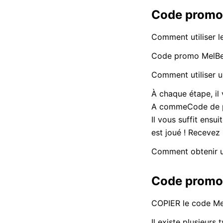
Code promo
Comment utiliser 
Code promo MelBet
Comment utiliser u
À chaque étape, il
A commeCode de pari
Il vous suffit ensu
est joué ! Recevez
Comment obtenir u
Code promo 
COPIER le code Me
Il existe plusieur