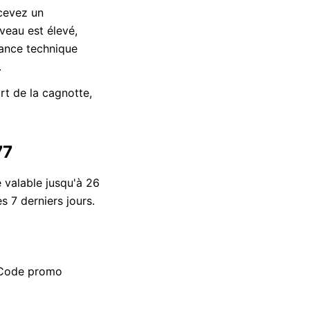
cevez un
veau est élevé,
tance technique
.
rt de la cagnotte,
77
 valable jusqu'à 26
s 7 derniers jours.
| Code promo