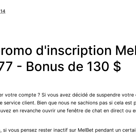
114
romo d'inscription Mel
7 - Bonus de 130 $
 votre compte ? Si vous avez décidé de suspendre votre
 service client. Bien que nous ne sachions pas si cela est 
uvez en revanche ouvrir une fenêtre de chat en direct ou e
, si vous pensez rester inactif sur MelBet pendant un certa