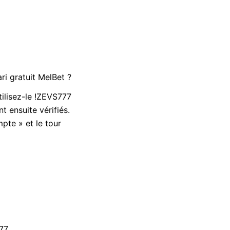
i gratuit MelBet ?
tilisez-le !ZEVS777
t ensuite vérifiés.
pte » et le tour
777