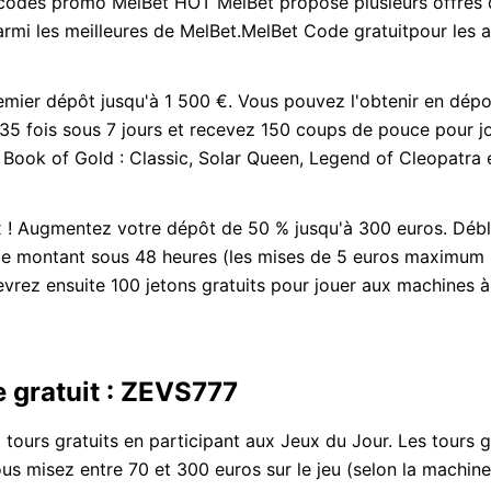
odes promo MelBet HOT MelBet propose plusieurs offres 
rmi les meilleures de MelBet.MelBet Code gratuitpour les 
remier dépôt jusqu'à 1 500 €. Vous pouvez l'obtenir en dép
 35 fois sous 7 jours et recevez 150 coups de pouce pour 
 Book of Gold : Classic, Solar Queen, Legend of Cleopatra e
rix ! Augmentez votre dépôt de 50 % jusqu'à 300 euros. Déb
ce montant sous 48 heures (les mises de 5 euros maximum 
vrez ensuite 100 jetons gratuits pour jouer aux machines à
 gratuit : ZEVS777
tours gratuits en participant aux Jeux du Jour. Les tours g
us misez entre 70 et 300 euros sur le jeu (selon la machine