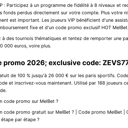
: Participez à un programme de fidélité à 8 niveaux et re
fonds perdus directement sur votre compte. Plus votre ni
ent est important. Les joueurs VIP bénéficient d'une assis
remboursement fixe et d'un code promo exclusif HOT MelBet
z à des tournois thématiques et tentez de remporter une pa
0 000 euros, voire plus.
 promo 2026; exclusive code: ZEVS7
atuit de 100 % jusqu'à 26 000 € sur les paris sportifs. Code
de et inscrivez-vous maintenant. Utilisé par 188 joueurs ce
ide.
un code promo sur MelBet ?
n code promo gratuit sur MelBet ? ​​| Code promo MelBet 
e étape par étape ?