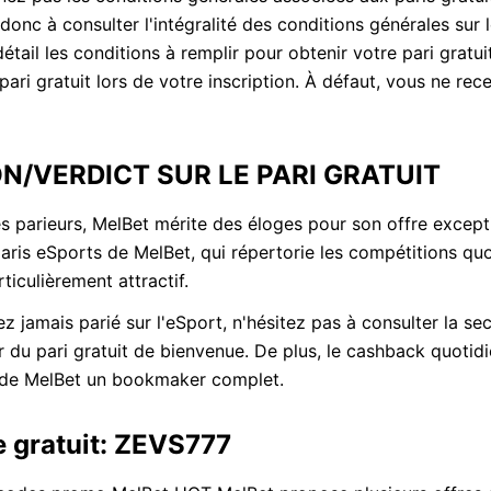
donc à consulter l'intégralité des conditions générales sur 
étail les conditions à remplir pour obtenir votre pari gratuit
pari gratuit lors de votre inscription. À défaut, vous ne rec
/VERDICT SUR LE PARI GRATUIT
s parieurs, MelBet mérite des éloges pour son offre except
paris eSports de MelBet, qui répertorie les compétitions qu
ticulièrement attractif.
 jamais parié sur l'eSport, n'hésitez pas à consulter la se
r du pari gratuit de bienvenue. De plus, le cashback quotidie
nt de MelBet un bookmaker complet.
 gratuit: ZEVS777