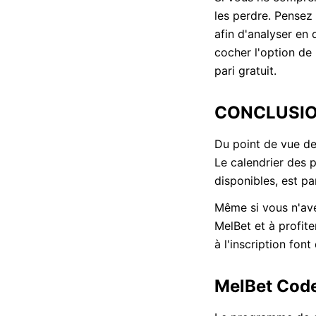
les perdre. Pensez 
afin d'analyser en d
cocher l'option de 
pari gratuit.
CONCLUSION
Du point de vue de
Le calendrier des 
disponibles, est par
Même si vous n'avez
MelBet et à profite
à l'inscription fo
MelBet Code