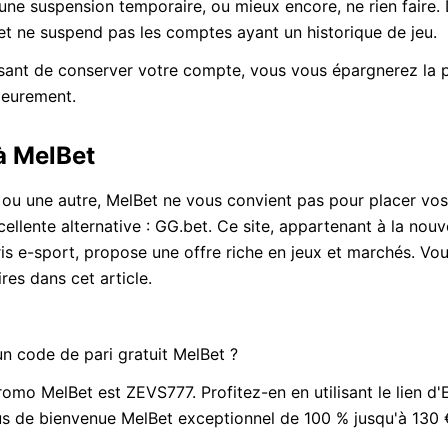
e suspension temporaire, ou mieux encore, ne rien faire.
et ne suspend pas les comptes ayant un historique de jeu.
ssant de conserver votre compte, vous vous épargnerez la 
rieurement.
à MelBet
n ou une autre, MelBet ne vous convient pas pour placer vos
llente alternative : GG.bet. Ce site, appartenant à la nouv
is e-sport, propose une offre riche en jeux et marchés. Vo
ires dans cet article.
 code de pari gratuit MelBet ?
romo MelBet est ZEVS777. Profitez-en en utilisant le lien d
s de bienvenue MelBet exceptionnel de 100 % jusqu'à 130 