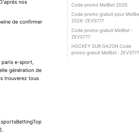
 D'après nos
Code promo MelBet 2026.
Code promo gratuit pour MelBe
2026: ZEVS777
peine de confirmer
Code promo gratuit MelBet :
ZEVS777
HOCKEY SUR GAZON Code
promo gratuit MelBet : ZEVS77
 paris e-sport,
elle génération de
us trouverez tous
'EsportsBettingTop
€.