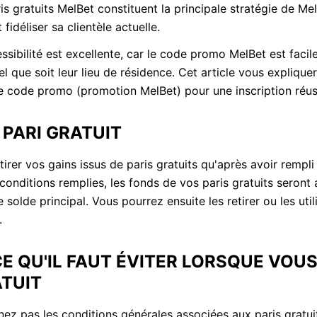
ris gratuits MelBet constituent la principale stratégie de Me
fidéliser sa clientèle actuelle.
ssibilité est excellente, car le code promo MelBet est faci
uel que soit leur lieu de résidence. Cet article vous expliqu
e code promo (promotion MelBet) pour une inscription réus
 PARI GRATUIT
irer vos gains issus de paris gratuits qu'après avoir rempli
 conditions remplies, les fonds de vos paris gratuits seron
e solde principal. Vous pourrez ensuite les retirer ou les ut
.
CE QU'IL FAUT ÉVITER LORSQUE VO
ATUIT
ez pas les conditions générales associées aux paris gratui