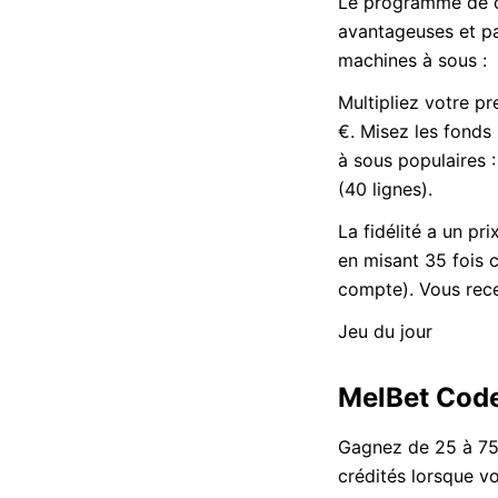
Le programme de c
avantageuses et pa
machines à sous :
Multipliez votre p
€. Misez les fonds
à sous populaires :
(40 lignes).
La fidélité a un p
en misant 35 fois 
compte). Vous rece
Jeu du jour
MelBet Code
Gagnez de 25 à 75 
crédités lorsque vo