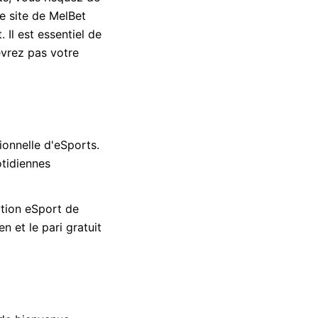
le site de MelBet
. Il est essentiel de
evrez pas votre
ionnelle d'eSports.
otidiennes
ction eSport de
n et le pari gratuit