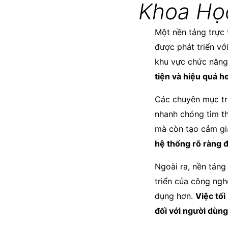
Khoa Họ
Một nền tảng trực 
được phát triển v
khu vực chức năn
tiện và hiệu quả h
Các chuyên mục trê
nhanh chóng tìm th
mà còn tạo cảm giá
hệ thống rõ ràng đ
Ngoài ra, nền tảng
triển của công ngh
dụng hơn.
Việc tối
đối với người dùng