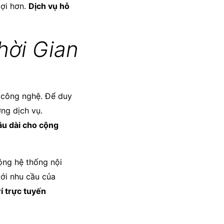
lợi hơn.
Dịch vụ hỗ
hời Gian
ủa công nghệ. Để duy
ợng dịch vụ.
âu dài cho cộng
ộng hệ thống nội
với nhu cầu của
í trực tuyến