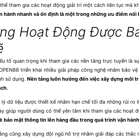
thể tham gia các hoạt động giải trí một cách liên tục mà 
n hành nhanh và ổn định là một trong những ưu điểm nổi
ờng Hoạt Động Được B
ẽ
u tố quan trọng khi tham gia các nền tảng trực tuyến là s
 OPEN88 triển khai nhiều giải pháp công nghệ nhằm bảo vệ 
nh sử dụng.
Nền tảng luôn hướng đến việc xây dựng môi t
ạch.
 lý dữ liệu được thiết kế nhằm hạn chế tối đa những rủi ro 
này giúp người dùng có thể yên tâm khi tham gia các hoạt đ
 bảo mật thông tin lên hàng đầu trong quá trình vận hành
tảng cũng xây dựng đội ngũ hỗ trợ nhằm giải đáp các thắc