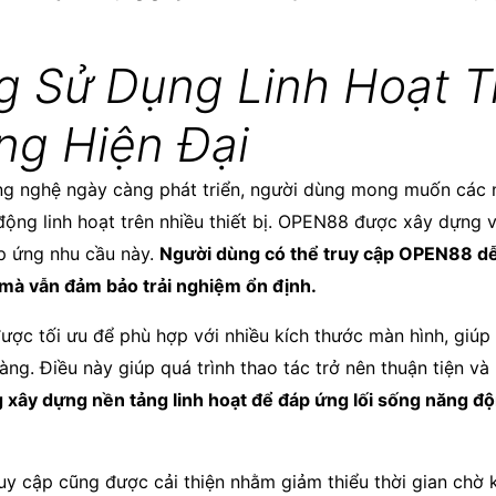
g Sử Dụng Linh Hoạt T
ng Hiện Đại
ng nghệ ngày càng phát triển, người dùng mong muốn các 
động linh hoạt trên nhiều thiết bị. OPEN88 được xây dựng 
p ứng nhu cầu này.
Người dùng có thể truy cập OPEN88 dễ
 mà vẫn đảm bảo trải nghiệm ổn định.
được tối ưu để phù hợp với nhiều kích thước màn hình, giúp
ràng. Điều này giúp quá trình thao tác trở nên thuận tiện v
xây dựng nền tảng linh hoạt để đáp ứng lối sống năng đ
ruy cập cũng được cải thiện nhằm giảm thiểu thời gian chờ 