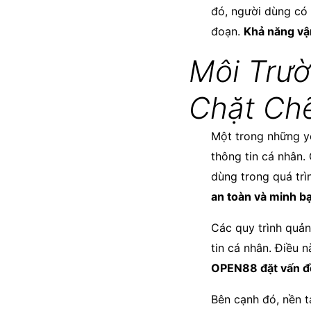
đó, người dùng có 
đoạn.
Khả năng vậ
Môi Trư
Chặt Ch
Một trong những yế
thông tin cá nhân.
dùng trong quá trì
an toàn và minh b
Các quy trình quản
tin cá nhân. Điều 
OPEN88 đặt vấn đề
Bên cạnh đó, nền 