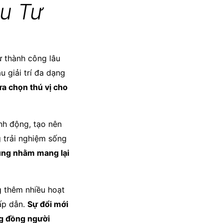
u Tư
sự thành công lâu
 giải trí đa dạng
a chọn thú vị cho
inh động, tạo nên
g trải nghiệm sống
ung nhằm mang lại
g thêm nhiều hoạt
ấp dẫn.
Sự đổi mới
ng đồng người