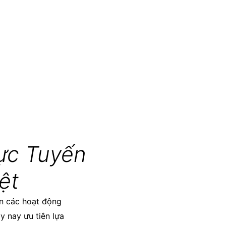
ực Tuyến
ệt
ận các hoạt động
y nay ưu tiên lựa