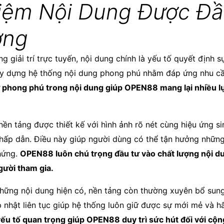
hiệm Nội Dung Được Đầ
ợng
g giải trí trực tuyến, nội dung chính là yếu tố quyết định 
y dựng hệ thống nội dung phong phú nhằm đáp ứng nhu cầu
 phong phú trong nội dung giúp OPEN88 mang lại nhiều lự
nền tảng được thiết kế với hình ảnh rõ nét cùng hiệu ứng s
í hấp dẫn. Điều này giúp người dùng có thể tận hưởng nhữn
hứng.
OPEN88 luôn chú trọng đầu tư vào chất lượng nội d
gười tham gia.
những nội dung hiện có, nền tảng còn thường xuyên bổ sun
 nhật liên tục giúp hệ thống luôn giữ được sự mới mẻ và h
yếu tố quan trọng giúp OPEN88 duy trì sức hút đối với cộ