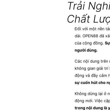
Trải Ng
Chất Lư
Đối với một nền tản
dài. OPEN88 đã xâ
của cộng đồng.
Sự
người dùng.
Các nội dung trên 
không gian giải tr
động và đầy cảm 
sự cuốn hút cho n
Không dừng lại ở 
động mới. Việc cập
trong nội dung là 