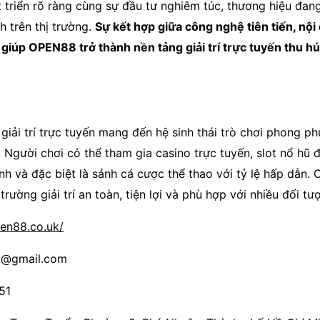
t triển rõ ràng cùng sự đầu tư nghiêm túc, thương hiệu đa
h trên thị trường.
Sự kết hợp giữa công nghệ tiên tiến, nội
 giúp OPEN88 trở thành nền tảng giải trí trực tuyến thu h
 giải trí trực tuyến mang đến hệ sinh thái trò chơi phong p
Người chơi có thể tham gia casino trực tuyến, slot nổ hũ 
anh và đặc biệt là sảnh cá cược thể thao với tỷ lệ hấp dẫn
rường giải trí an toàn, tiện lợi và phù hợp với nhiều đối tư
pen88.co.uk/
k@gmail.com
51