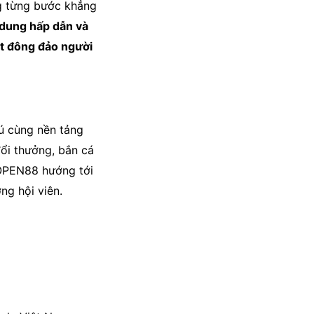
ng từng bước khẳng
 dung hấp dẫn và
út đông đảo người
hú cùng nền tảng
đổi thưởng, bắn cá
. OPEN88 hướng tới
ợng hội viên.