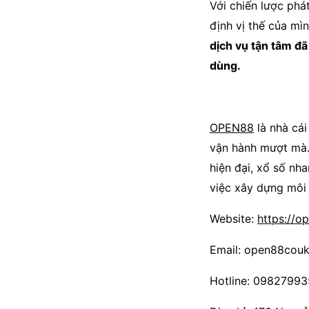
Với chiến lược phá
định vị thế của mìn
dịch vụ tận tâm đã
dùng.
OPEN88
là nhà cái
vận hành mượt mà. 
hiện đại, xổ số nh
việc xây dựng môi t
Website:
https://o
Email: open88cou
Hotline: 09827993