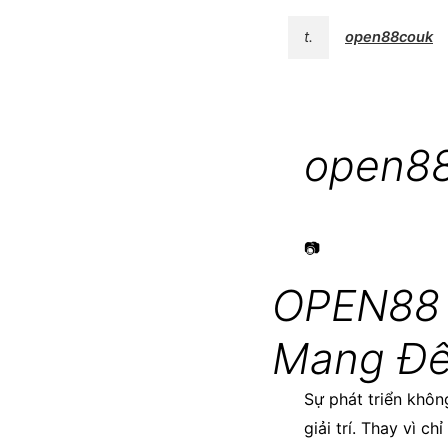
t.
open88couk
open8
📷
OPEN88 –
Mang Đế
Sự phát triển khô
giải trí. Thay vì 