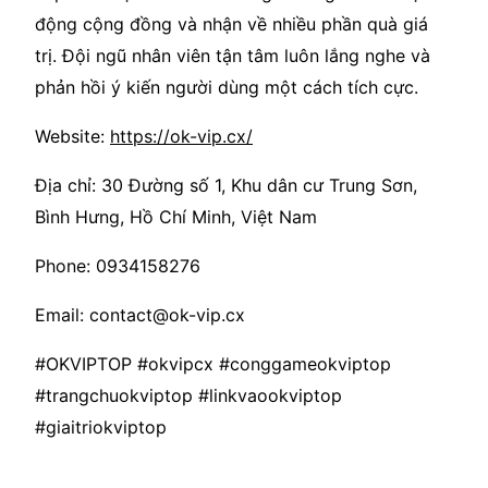
động cộng đồng và nhận về nhiều phần quà giá
trị. Đội ngũ nhân viên tận tâm luôn lắng nghe và
phản hồi ý kiến người dùng một cách tích cực.
Website:
https://ok-vip.cx/
Địa chỉ: 30 Đường số 1, Khu dân cư Trung Sơn,
Bình Hưng, Hồ Chí Minh, Việt Nam
Phone: 0934158276
Email: contact@ok-vip.cx
#OKVIPTOP #okvipcx #conggameokviptop
#trangchuokviptop #linkvaookviptop
#giaitriokviptop