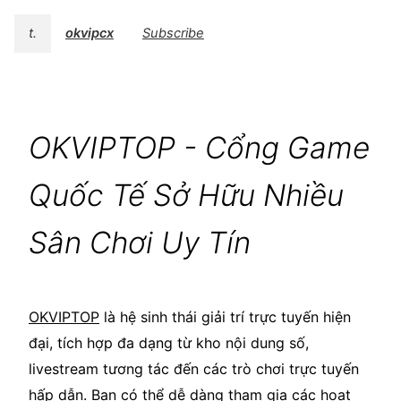
t.
okvipcx
Subscribe
OKVIPTOP - Cổng Game
Quốc Tế Sở Hữu Nhiều
Sân Chơi Uy Tín
OKVIPTOP
là hệ sinh thái giải trí trực tuyến hiện
đại, tích hợp đa dạng từ kho nội dung số,
livestream tương tác đến các trò chơi trực tuyến
hấp dẫn. Bạn có thể dễ dàng tham gia các hoạt