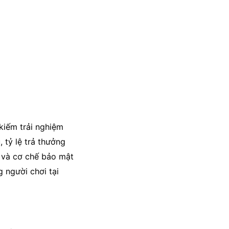
 kiếm trải nghiệm
 tỷ lệ trả thưởng
7 và cơ chế bảo mật
 người chơi tại