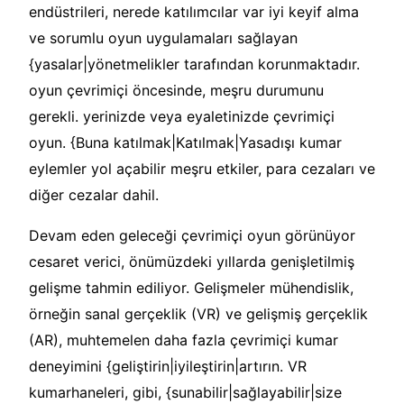
endüstrileri, nerede katılımcılar var iyi keyif alma
ve sorumlu oyun uygulamaları sağlayan
{yasalar|yönetmelikler tarafından korunmaktadır.
oyun çevrimiçi öncesinde, meşru durumunu
gerekli. yerinizde veya eyaletinizde çevrimiçi
oyun. {Buna katılmak|Katılmak|Yasadışı kumar
eylemler yol açabilir meşru etkiler, para cezaları ve
diğer cezalar dahil.
Devam eden geleceği çevrimiçi oyun görünüyor
cesaret verici, önümüzdeki yıllarda genişletilmiş
gelişme tahmin ediliyor. Gelişmeler mühendislik,
örneğin sanal gerçeklik (VR) ve gelişmiş gerçeklik
(AR), muhtemelen daha fazla çevrimiçi kumar
deneyimini {geliştirin|iyileştirin|artırın. VR
kumarhaneleri, gibi, {sunabilir|sağlayabilir|size