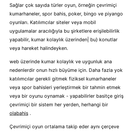
Sağlar çok sayıda türler oyun, örneğin çevrimiçi
kumarhaneler, spor bahis, poker, bingo ve piyango
oyunları. Katılımcılar siteler veya mobil
uygulamalar aracılığıyla bu şirketlere erişilebilirlik
yapabilir, kumar kolaylık üzerinden| bu} konutlar
veya hareket halindeyken.
web üzerinde kumar kolaylık ve uygunluk ana
nedenlerdir onun hızlı büyüme için. Daha fazla yok
katılımcılar gerekli gitmek fiziksel kumarhaneler
veya spor bahisleri yerleştirmek bir tahmin etmek
veya bir oyunu oynamak - yapabilirler basitçe giriş
çevrimiçi bir sistem her yerden, herhangi bir
olabahis
.
Çevrimiçi oyun ortalama takip eder aynı çerçeve