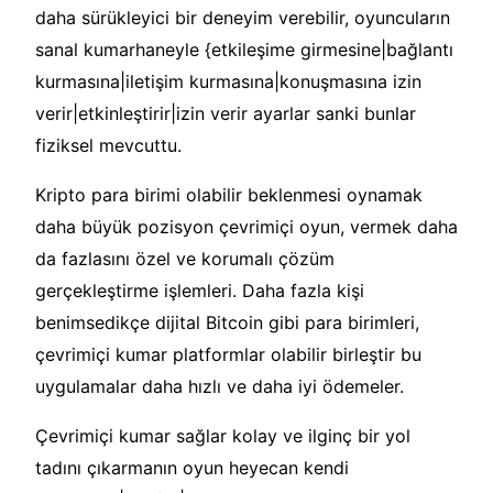
daha sürükleyici bir deneyim verebilir, oyuncuların
sanal kumarhaneyle {etkileşime girmesine|bağlantı
kurmasına|iletişim kurmasına|konuşmasına izin
verir|etkinleştirir|izin verir ayarlar sanki bunlar
fiziksel mevcuttu.
Kripto para birimi olabilir beklenmesi oynamak
daha büyük pozisyon çevrimiçi oyun, vermek daha
da fazlasını özel ve korumalı çözüm
gerçekleştirme işlemleri. Daha fazla kişi
benimsedikçe dijital Bitcoin gibi para birimleri,
çevrimiçi kumar platformlar olabilir birleştir bu
uygulamalar daha hızlı ve daha iyi ödemeler.
Çevrimiçi kumar sağlar kolay ve ilginç bir yol
tadını çıkarmanın oyun heyecan kendi