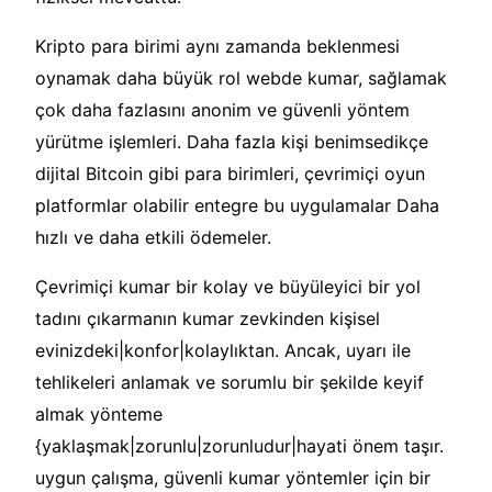
Kripto para birimi aynı zamanda beklenmesi
oynamak daha büyük rol webde kumar, sağlamak
çok daha fazlasını anonim ve güvenli yöntem
yürütme işlemleri. Daha fazla kişi benimsedikçe
dijital Bitcoin gibi para birimleri, çevrimiçi oyun
platformlar olabilir entegre bu uygulamalar Daha
hızlı ve daha etkili ödemeler.
Çevrimiçi kumar bir kolay ve büyüleyici bir yol
tadını çıkarmanın kumar zevkinden kişisel
evinizdeki|konfor|kolaylıktan. Ancak, uyarı ile
tehlikeleri anlamak ve sorumlu bir şekilde keyif
almak yönteme
{yaklaşmak|zorunlu|zorunludur|hayati önem taşır.
uygun çalışma, güvenli kumar yöntemler için bir