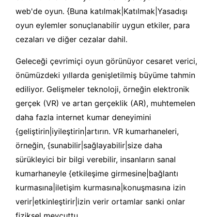
web'de oyun. {Buna katılmak|Katılmak|Yasadışı
oyun eylemler sonuçlanabilir uygun etkiler, para
cezaları ve diğer cezalar dahil.
Geleceği çevrimiçi oyun görünüyor cesaret verici,
önümüzdeki yıllarda genişletilmiş büyüme tahmin
ediliyor. Gelişmeler teknoloji, örneğin elektronik
gerçek (VR) ve artan gerçeklik (AR), muhtemelen
daha fazla internet kumar deneyimini
{geliştirin|iyileştirin|artırın. VR kumarhaneleri,
örneğin, {sunabilir|sağlayabilir|size daha
sürükleyici bir bilgi verebilir, insanların sanal
kumarhaneyle {etkileşime girmesine|bağlantı
kurmasına|iletişim kurmasına|konuşmasına izin
verir|etkinleştirir|izin verir ortamlar sanki onlar
fiziksel mevcuttu.