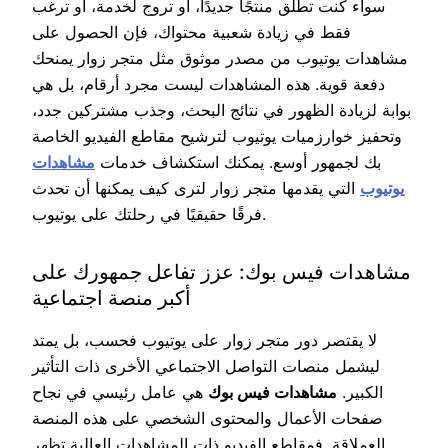
سواء كنت تطلق منتجًا جديدًا، أو تروج لخدمة، أو ترغب
فقط في زيادة شعبية محتواك، فإن الحصول على
مشاهدات يوتيوب من مصدر موثوق مثل متجر زوار يمنحك
دفعة قوية. هذه المشاهدات ليست مجرد أرقام، بل هي
بوابة لزيادة الظهور في نتائج البحث، وجذب مشتركين جدد،
وتحفيز خوارزميات يوتيوب لترشيح مقاطع الفيديو الخاصة
بك لجمهور أوسع. يمكنك استكشاف خدمات
مشاهدات
يوتيوب
التي يقدمها متجر زوار لترى كيف يمكنها أن تحدث
فرقًا حقيقيًا في رحلتك على يوتيوب.
مشاهدات فيس بوك: عزز تفاعل جمهورك على
أكبر منصة اجتماعية
لا يقتصر دور متجر زوار على يوتيوب فحسب، بل يمتد
ليشمل منصات التواصل الاجتماعي الأخرى ذات التأثير
الكبير.
مشاهدات فيس بوك
هي عامل رئيسي في نجاح
صفحات الأعمال والمحتوى الشخصي على هذه المنصة
العملاقة. فمقاطع الفيديو ذات المشاهدات العالية تظهر