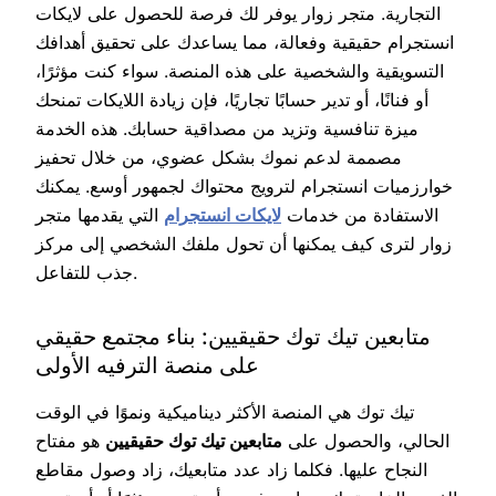
التجارية. متجر زوار يوفر لك فرصة للحصول على لايكات
انستجرام حقيقية وفعالة، مما يساعدك على تحقيق أهدافك
التسويقية والشخصية على هذه المنصة. سواء كنت مؤثرًا،
أو فنانًا، أو تدير حسابًا تجاريًا، فإن زيادة اللايكات تمنحك
ميزة تنافسية وتزيد من مصداقية حسابك. هذه الخدمة
مصممة لدعم نموك بشكل عضوي، من خلال تحفيز
خوارزميات انستجرام لترويج محتواك لجمهور أوسع. يمكنك
الاستفادة من خدمات
لايكات انستجرام
التي يقدمها متجر
زوار لترى كيف يمكنها أن تحول ملفك الشخصي إلى مركز
جذب للتفاعل.
متابعين تيك توك حقيقيين: بناء مجتمع حقيقي
على منصة الترفيه الأولى
تيك توك هي المنصة الأكثر ديناميكية ونموًا في الوقت
الحالي، والحصول على
متابعين تيك توك حقيقيين
هو مفتاح
النجاح عليها. فكلما زاد عدد متابعيك، زاد وصول مقاطع