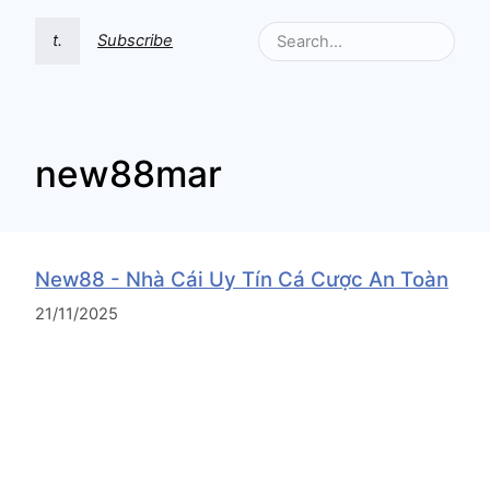
t.
Subscribe
new88mar
New88 - Nhà Cái Uy Tín Cá Cược An Toàn
21/11/2025