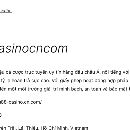
scribe
asinocncom
ệu cá cược trực tuyến uy tín hàng đầu châu Á, nổi tiếng vớ
 tỷ lệ hoàn trả cực cao. Với giấy phép hoạt động hợp phá
ến một môi trường giải trí minh bạch, an toàn và bảo mật t
u88-casino.cn.com/
3
ễn Trãi, Lái Thiêu, Hồ Chí Minh, Vietnam