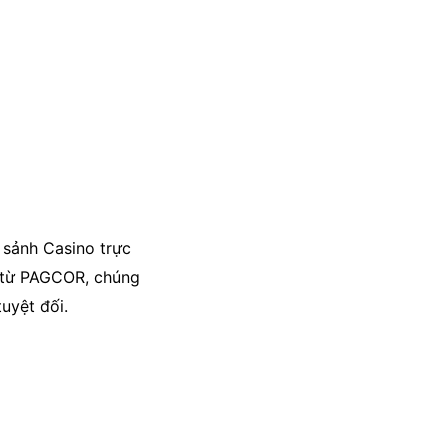
i sảnh Casino trực
p từ PAGCOR, chúng
uyệt đối.