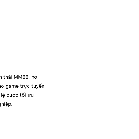
h thái
MM88
, nơi
kho game trực tuyến
 lệ cược tối ưu
ghiệp.