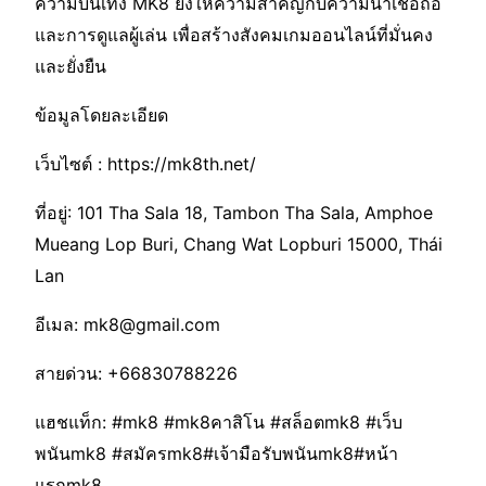
ความบันเทิง MK8 ยังให้ความสำคัญกับความน่าเชื่อถือ
และการดูแลผู้เล่น เพื่อสร้างสังคมเกมออนไลน์ที่มั่นคง
และยั่งยืน
ข้อมูลโดยละเอียด
เว็บไซต์ : https://mk8th.net/
ที่อยู่: 101 Tha Sala 18, Tambon Tha Sala, Amphoe
Mueang Lop Buri, Chang Wat Lopburi 15000, Thái
Lan
อีเมล: mk8@gmail.com
สายด่วน: +66830788226
แฮชแท็ก: #mk8 #mk8คาสิโน #สล็อตmk8 #เว็บ
พนันmk8 #สมัครmk8#เจ้ามือรับพนันmk8#หน้า
แรกmk8