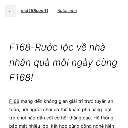
t.
mcf168com11
Subscribe
F168-Rước lộc về nhà
nhận quà mỗi ngày cùng
F168!
F168
mang đến không gian giải trí trực tuyến an
toàn, nơi người chơi có thể khám phá hàng loạt
trò chơi hấp dẫn với cơ hội thắng cao. Hệ thống
bảo mật nhiều lớp, kết hợp cùng công nghệ hiện