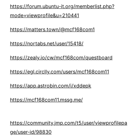
https://forum.ubuntu-it.org/memberlist.php?
mode=viewprofile&u=210441
https://matters.town/@mcf168com1
https://nortabs.net/user/15418/
https://zealy.io/cw/mcf168com/questboard
https://egl.circlly.com/users/mcf168com11
https://app.astrobin.com/i/xddepk
https://mcf168com11.mssg.me/
https://community.jmp.com/t5/user/viewprofilepa
ge/user-id/98830