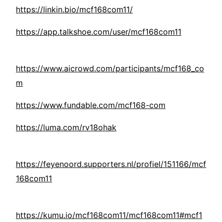
https://linkin.bio/mcf168com11/
https://app.talkshoe.com/user/mcf168com11
https://www.aicrowd.com/participants/mcf168_co
m
https://www.fundable.com/mcf168-com
https://luma.com/rv18ohak
https://feyenoord.supporters.nl/profiel/151166/mcf
168com11
https://kumu.io/mcf168com11/mcf168com11#mcf1