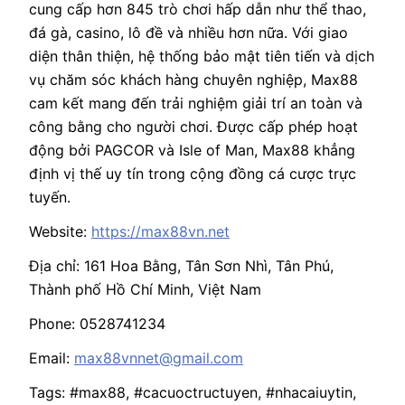
cung cấp hơn 845 trò chơi hấp dẫn như thể thao,
đá gà, casino, lô đề và nhiều hơn nữa. Với giao
diện thân thiện, hệ thống bảo mật tiên tiến và dịch
vụ chăm sóc khách hàng chuyên nghiệp, Max88
cam kết mang đến trải nghiệm giải trí an toàn và
công bằng cho người chơi. Được cấp phép hoạt
động bởi PAGCOR và Isle of Man, Max88 khẳng
định vị thế uy tín trong cộng đồng cá cược trực
tuyến.
Website:
https://max88vn.net
Địa chỉ: 161 Hoa Bằng, Tân Sơn Nhì, Tân Phú,
Thành phố Hồ Chí Minh, Việt Nam
Phone: 0528741234
Email:
max88vnnet@gmail.com
Tags: #max88, #cacuoctructuyen, #nhacaiuytin,