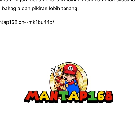
 bahagia dan pikiran lebih tenang.
mantap168.xn--mk1bu44c/