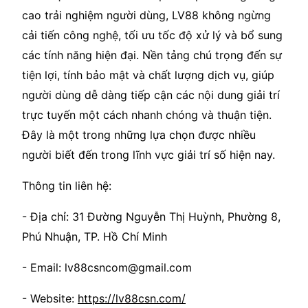
cao trải nghiệm người dùng, LV88 không ngừng
cải tiến công nghệ, tối ưu tốc độ xử lý và bổ sung
các tính năng hiện đại. Nền tảng chú trọng đến sự
tiện lợi, tính bảo mật và chất lượng dịch vụ, giúp
người dùng dễ dàng tiếp cận các nội dung giải trí
trực tuyến một cách nhanh chóng và thuận tiện.
Đây là một trong những lựa chọn được nhiều
người biết đến trong lĩnh vực giải trí số hiện nay.
Thông tin liên hệ:
- Địa chỉ: 31 Đường Nguyễn Thị Huỳnh, Phường 8,
Phú Nhuận, TP. Hồ Chí Minh
- Email: lv88csncom@gmail.com
- Website:
https://lv88csn.com/